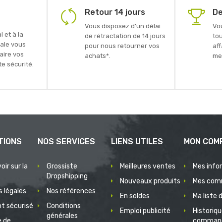
Retour 14 jours
De
Vous disposez d'un délai
Vo
 et à la
de rétractation de 14 jours
to
ale vous
pour nous retourner vos
aff
faire vos
achats*.
mei
e sécurité.
TIONS
NOS SERVICES
LIENS UTILES
MON COM
oir sur la
Grossiste
Meilleures ventes
Mes info
Dropshipping
Nouveaux produits
Mes com
 légales
Nos références
En soldes
Ma liste 
t sécurisé
Conditions
Emploi publicité
Historiq
générales
e de
comman