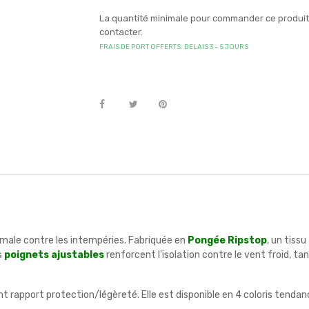
La quantité minimale pour commander ce produit e
contacter.
FRAIS DE PORT OFFERTS. DELAIS 3 – 5 JOURS
imale contre les intempéries. Fabriquée en
Pongée Ripstop
, un tiss
s
poignets ajustables
renforcent l'isolation contre le vent froid, 
t rapport protection/légèreté. Elle est disponible en 4 coloris tendanc