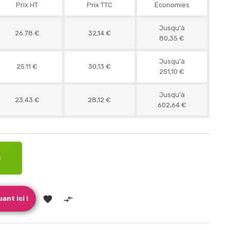
Prix HT
Prix TTC
Économies
Jusqu'à
26.78 €
32,14 €
80,35 €
Jusqu'à
25.11 €
30,13 €
251,10 €
Jusqu'à
23.43 €
28,12 €
602,64 €
R


ant ici !