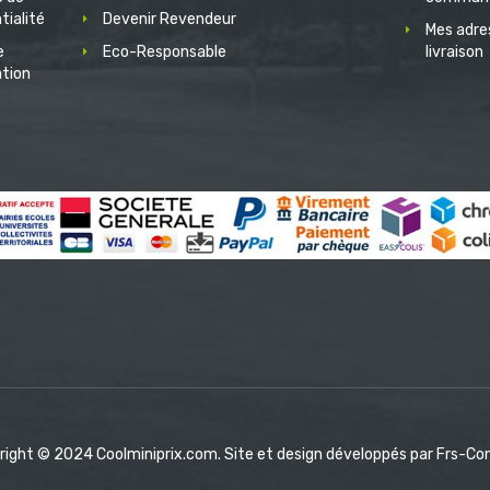
tialité
Devenir Revendeur
Mes adre
e
Eco-Responsable
livraison
ation
right © 2024 Coolminiprix.com. Site et design développés par
Frs-Co