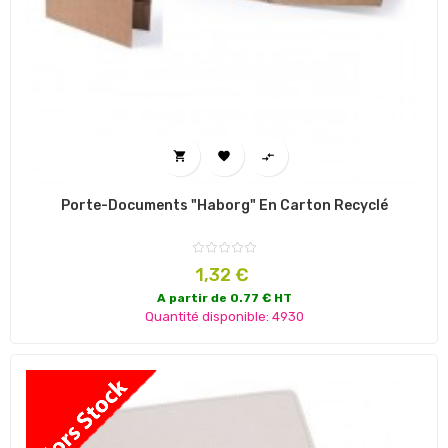



Porte-Documents "Haborg" En Carton Recyclé
Prix
1,32 €
A partir de 0.77 € HT
Quantité disponible: 4930