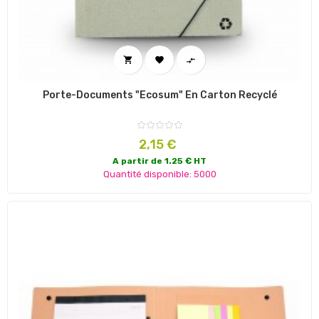



Porte-Documents "Ecosum" En Carton Recyclé
Prix
2,15 €
A partir de 1.25 € HT
Quantité disponible: 5000