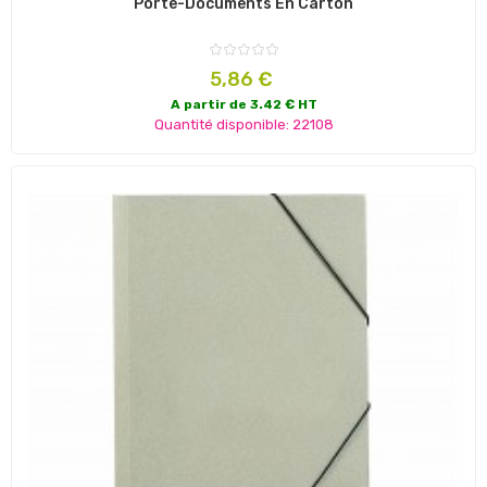
Porte-Documents En Carton
Prix
5,86 €
A partir de 3.42 € HT
Quantité disponible: 22108