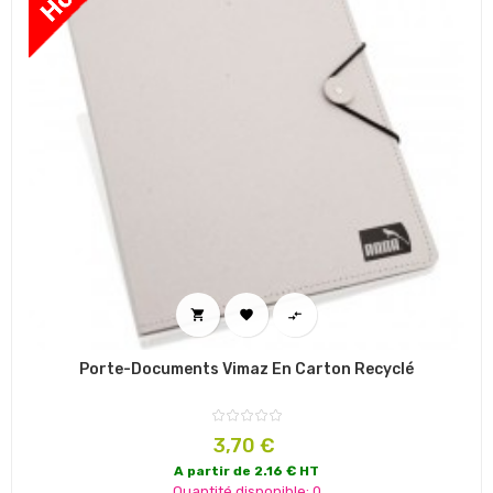



Porte-Documents Vimaz En Carton Recyclé
Prix
3,70 €
A partir de 2.16 € HT
Quantité disponible: 0