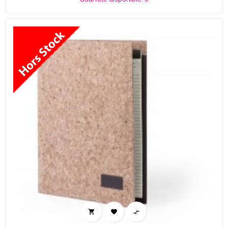


