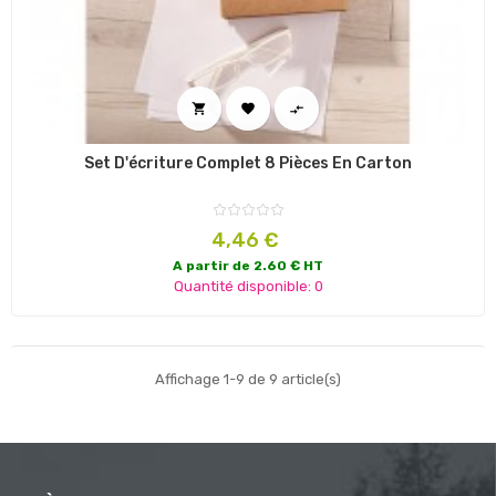



Set D'écriture Complet 8 Pièces En Carton
Prix
4,46 €
A partir de 2.60 € HT
Quantité disponible: 0
Affichage 1-9 de 9 article(s)