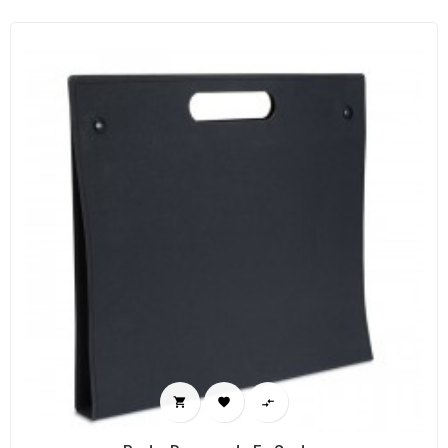


