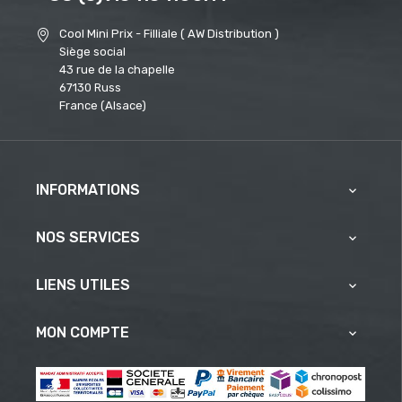
Cool Mini Prix - Filliale ( AW Distribution )
Siège social
43 rue de la chapelle
67130 Russ
France (Alsace)
INFORMATIONS

NOS SERVICES

LIENS UTILES

MON COMPTE
