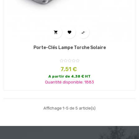



Porte-Clés Lampe Torche Solaire
Prix
7,51 €
A partir de 4.38 € HT
Quantité disponible: 1883
Affichage 1-5 de 5 article(s)