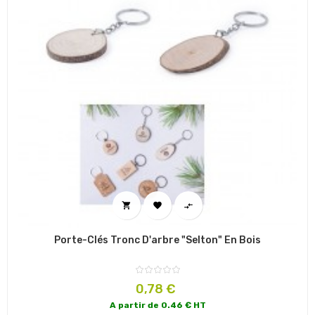



Porte-Clés Tronc D'arbre "Selton" En Bois
Prix
0,78 €
A partir de 0.46 € HT