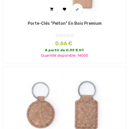



Porte-Clés "Pelton" En Bois Premium
Prix
0,66 €
A partir de 0.39 € HT
Quantité disponible: 14000