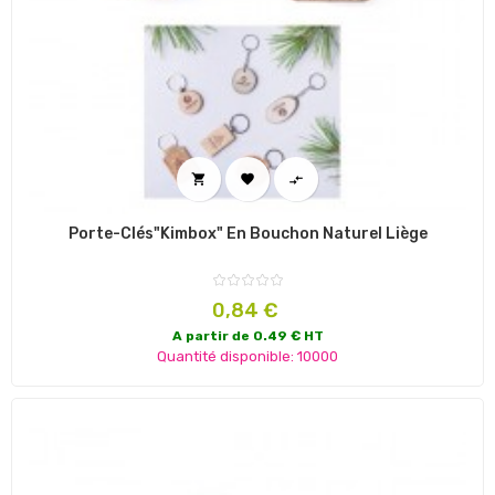



Porte-Clés"Kimbox" En Bouchon Naturel Liège
Prix
0,84 €
A partir de 0.49 € HT
Quantité disponible: 10000