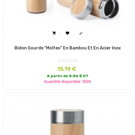



Bidon Gourde "Moltex" En Bambou Et En Acier Inox
Prix
15,19 €
A partir de 8.86 € HT
Quantité disponible: 1000