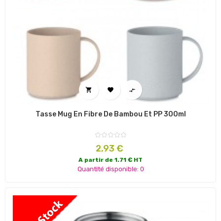



Tasse Mug En Fibre De Bambou Et PP 300ml
Prix
2,93 €
A partir de 1.71 € HT
Quantité disponible: 0