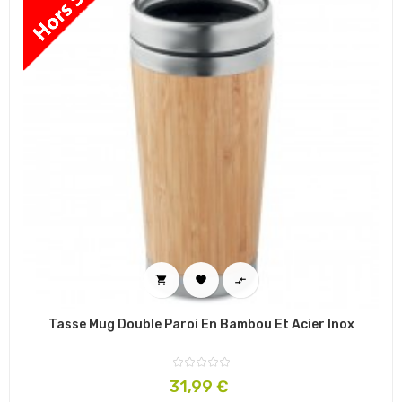



Tasse Mug Double Paroi En Bambou Et Acier Inox
Prix
31,99 €