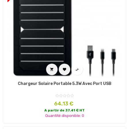



Chargeur Solaire Portable 5.3W Avec Port USB
Prix
64,13 €
A partir de 37.41 € HT
Quantité disponible: 0