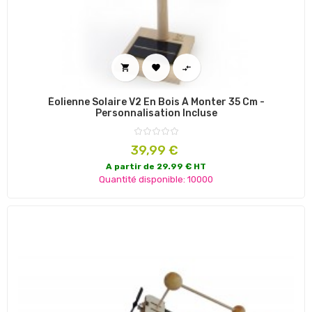



Éolienne Solaire V2 En Bois À Monter 35 Cm -
Personnalisation Incluse
Prix
39,99 €
A partir de 29.99 € HT
Quantité disponible: 10000