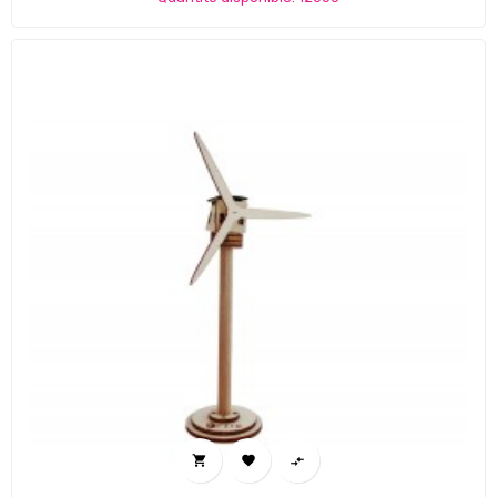


