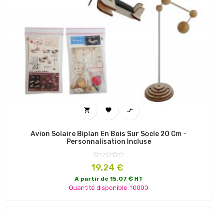



Avion Solaire Biplan En Bois Sur Socle 20 Cm -
Personnalisation Incluse
Prix
19,24 €
A partir de 15.07 € HT
Quantité disponible: 10000