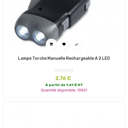



Lampe Torche Manuelle Rechargeable À 2 LED
Prix
2,76 €
A partir de 1.61 € HT
Quantité disponible: 13821