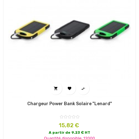



Chargeur Power Bank Solaire "Lenard"
Prix
15,82 €
A partir de 9.23 € HT
Quantité disponible: 12000