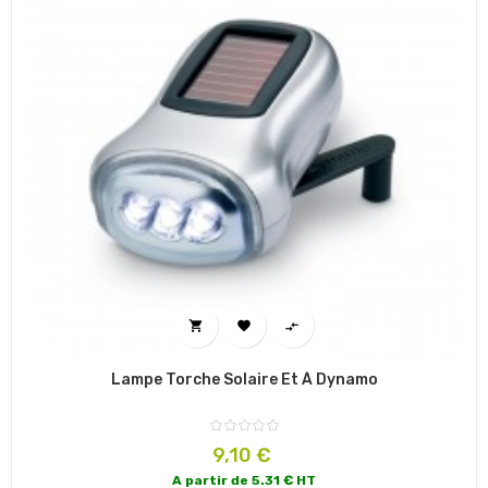



Lampe Torche Solaire Et À Dynamo
Prix
9,10 €
A partir de 5.31 € HT