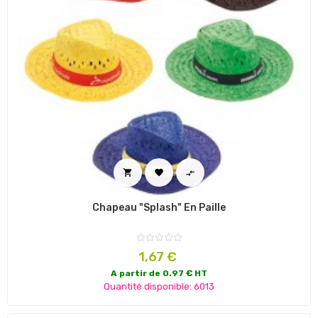



Chapeau "Splash" En Paille
Prix
1,67 €
A partir de 0.97 € HT
Quantité disponible: 6013