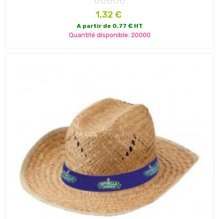
Prix
1,32 €
A partir de 0.77 € HT
Quantité disponible: 20000