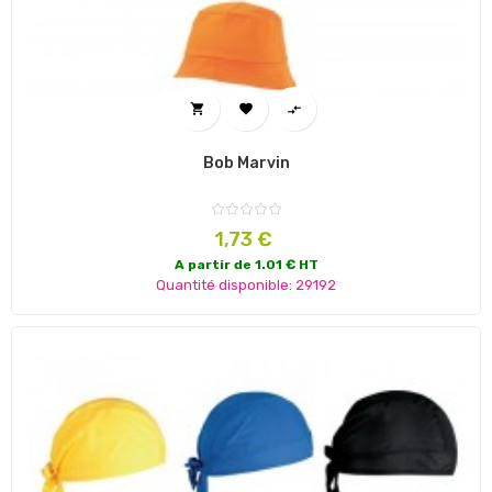



Bob Marvin
Prix
1,73 €
A partir de 1.01 € HT
Quantité disponible: 29192