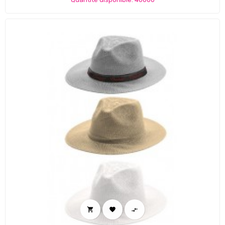


