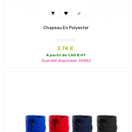



Chapeau En Polyester
Prix
2,74 €
A partir de 1.60 € HT
Quantité disponible: 50882