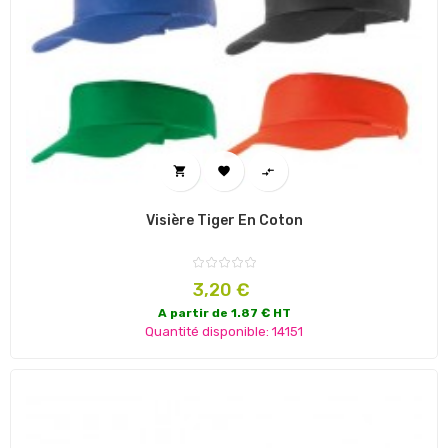



Visière Tiger En Coton
Prix
3,20 €
A partir de 1.87 € HT
Quantité disponible: 14151