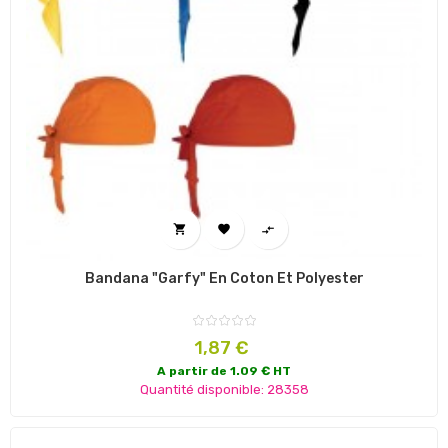



Bandana "Garfy" En Coton Et Polyester
Prix
1,87 €
A partir de 1.09 € HT
Quantité disponible: 28358