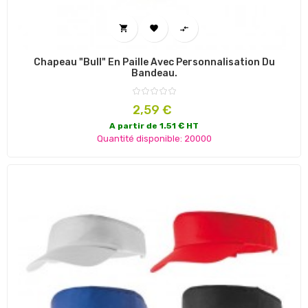



Chapeau "Bull" En Paille Avec Personnalisation Du
Bandeau.
Prix
2,59 €
A partir de 1.51 € HT
Quantité disponible: 20000