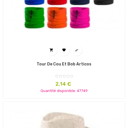



Tour De Cou Et Bob Articos
Prix
2,14 €
Quantité disponible: 47749