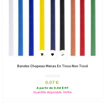



Bandes Chapeau Menas En Tissu Non Tissé
Prix
0,07 €
A partir de 0.04 € HT
Quantité disponible: 96156