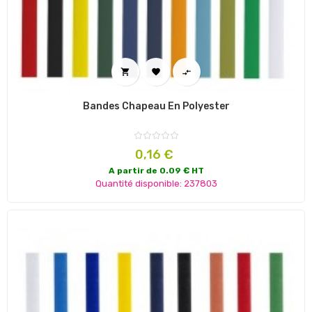



Bandes Chapeau En Polyester
Prix
0,16 €
A partir de 0.09 € HT
Quantité disponible: 237803