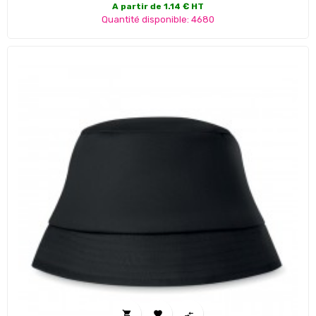
A partir de 1.14 € HT
Quantité disponible: 4680


