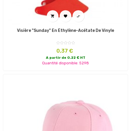



Visière "Sunday" En Éthylène-Acétate De Vinyle
Prix
0,37 €
A partir de 0.22 € HT
Quantité disponible: 5298