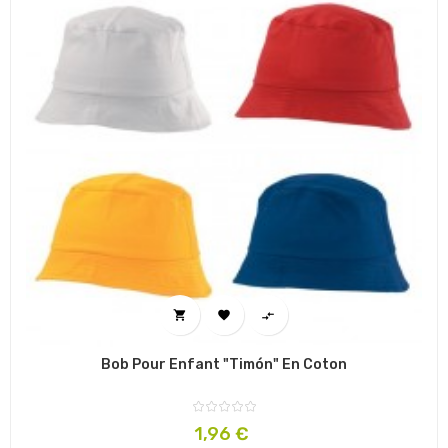



Bob Pour Enfant "Timón" En Coton
Prix
1,96 €