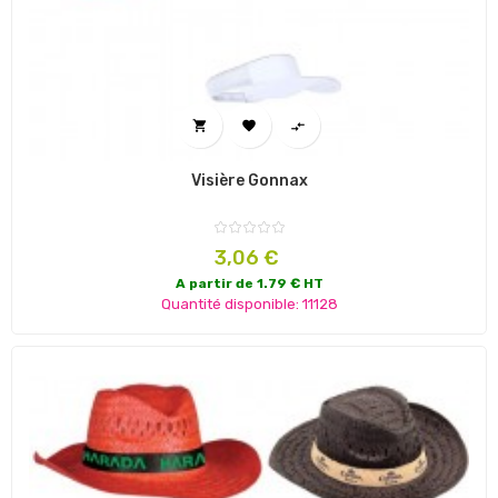



Visière Gonnax
Prix
3,06 €
A partir de 1.79 € HT
Quantité disponible: 11128