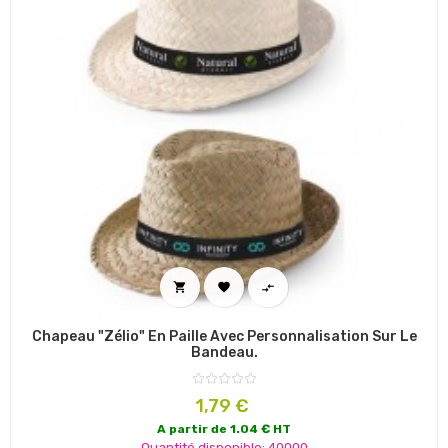



Chapeau "Zélio" En Paille Avec Personnalisation Sur Le
Bandeau.
Prix
1,79 €
A partir de 1.04 € HT
Quantité disponible: 40000