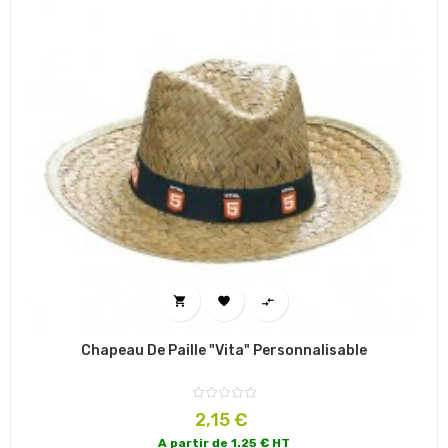



Chapeau De Paille "Vita" Personnalisable
Prix
2,15 €
A partir de 1.25 € HT