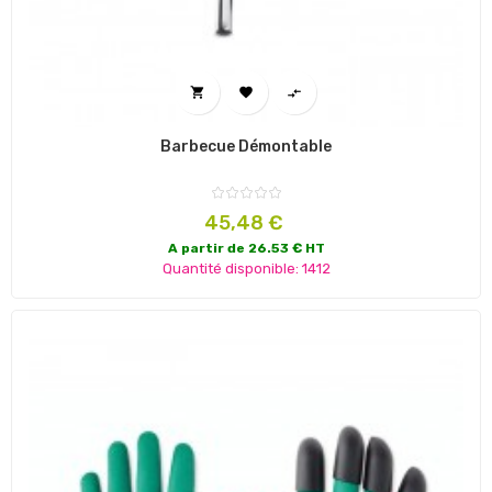



Barbecue Démontable
Prix
45,48 €
A partir de 26.53 € HT
Quantité disponible: 1412