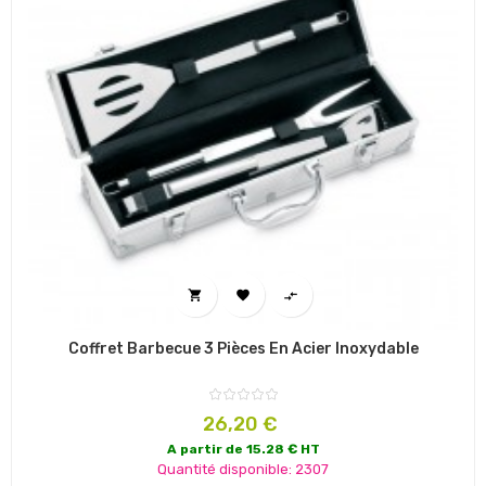



Coffret Barbecue 3 Pièces En Acier Inoxydable
Prix
26,20 €
A partir de 15.28 € HT
Quantité disponible: 2307