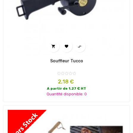



Souffleur Tucco
Prix
2,18 €
A partir de 1.27 € HT
Quantité disponible: 0