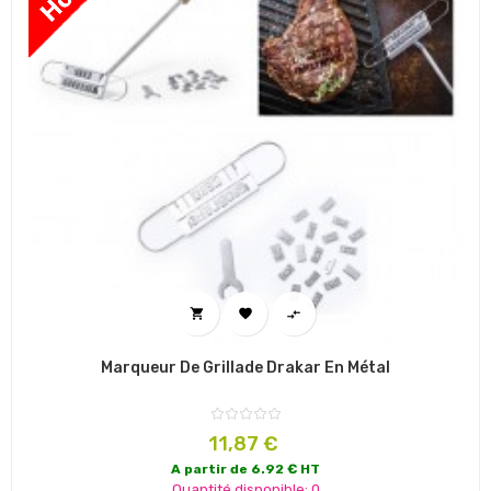



Marqueur De Grillade Drakar En Métal
Prix
11,87 €
A partir de 6.92 € HT
Quantité disponible: 0