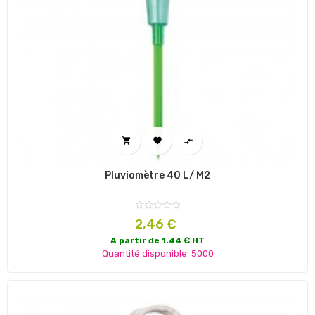



Pluviomètre 40 L/ M2
Prix
2,46 €
A partir de 1.44 € HT
Quantité disponible: 5000