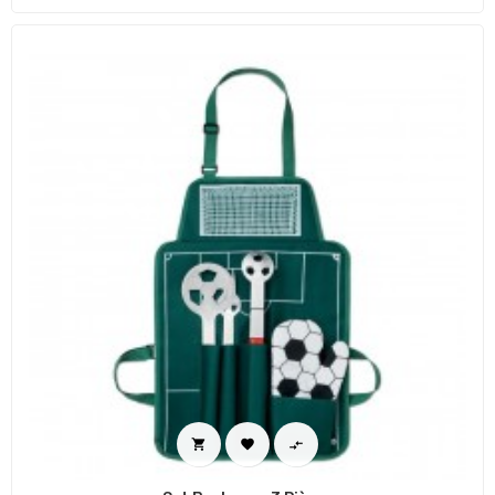


