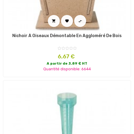



Nichoir À Oiseaux Démontable En Aggloméré De Bois
Prix
6,67 €
A partir de 3.89 € HT
Quantité disponible: 6644