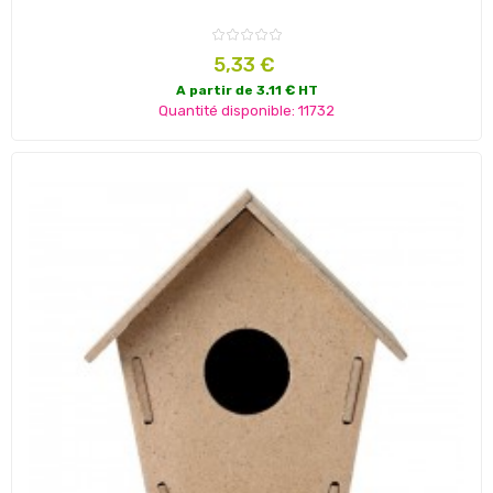
Prix
5,33 €
A partir de 3.11 € HT
Quantité disponible: 11732