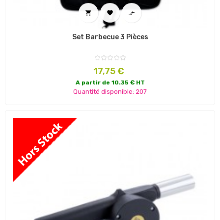



Set Barbecue 3 Pièces
Prix
17,75 €
A partir de 10.35 € HT
Quantité disponible: 207