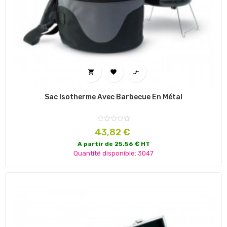



Sac Isotherme Avec Barbecue En Métal
Prix
43,82 €
A partir de 25.56 € HT
Quantité disponible: 3047