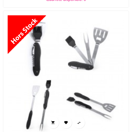


