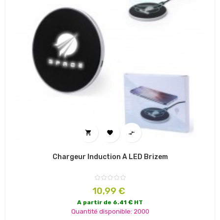



Chargeur Induction À LED Brizem
Prix
10,99 €
A partir de 6.41 € HT
Quantité disponible: 2000