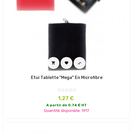



Étui Tablette "Mega" En Microfibre
Prix
1,27 €
A partir de 0.74 € HT
Quantité disponible: 1917