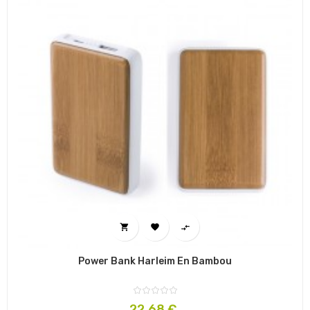



Power Bank Harleim En Bambou
Prix
22,68 €