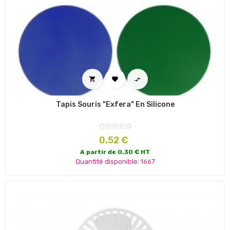



Tapis Souris "Exfera" En Silicone
Prix
0,52 €
A partir de 0.30 € HT
Quantité disponible: 1667