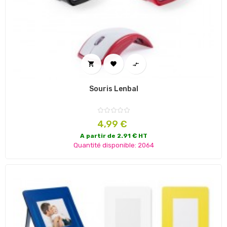



Souris Lenbal
Prix
4,99 €
A partir de 2.91 € HT
Quantité disponible: 2064