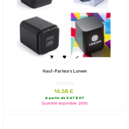



Haut-Parleurs Lunem
Prix
16,58 €
A partir de 9.67 € HT
Quantité disponible: 2000