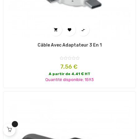



Câble Avec Adaptateur 3 En 1
Prix
7,56 €
A partir de 4.41 € HT
Quantité disponible: 1593