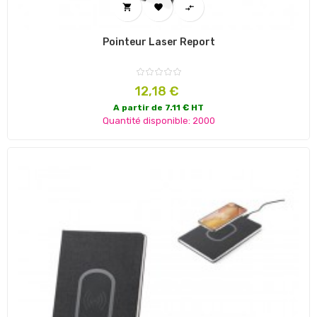



Pointeur Laser Report
Prix
12,18 €
A partir de 7.11 € HT
Quantité disponible: 2000