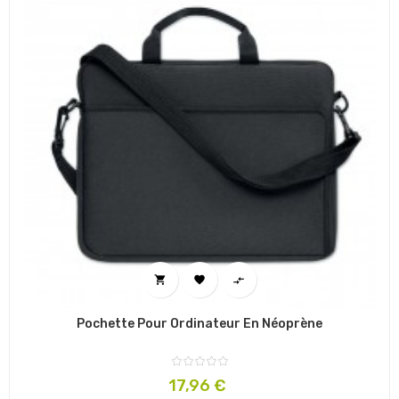



Pochette Pour Ordinateur En Néoprène
Prix
17,96 €