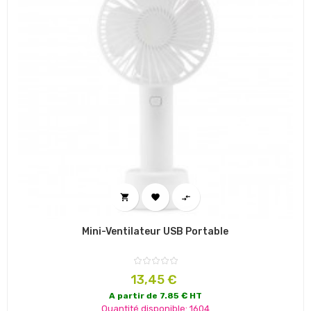



Mini-Ventilateur USB Portable
Prix
13,45 €
A partir de 7.85 € HT
Quantité disponible: 1604