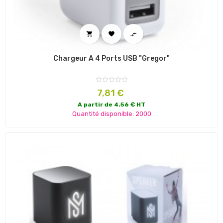



Chargeur À 4 Ports USB "Gregor"
Prix
7,81 €
A partir de 4.56 € HT
Quantité disponible: 2000