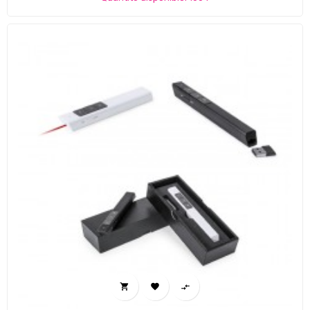


