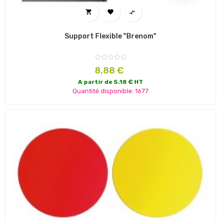



Support Flexible "Brenom"
Prix
8,88 €
A partir de 5.18 € HT
Quantité disponible: 1677