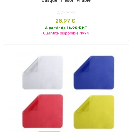
Casque "Trésor" Pliable
Prix
28,97 €
A partir de 16.90 € HT
Quantité disponible: 1994