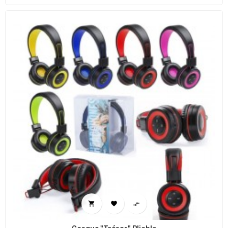


