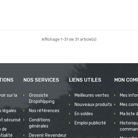
Affichage 1-31 de 31 article(s)
TIONS
NOS SERVICES
LIENS UTILES
MON COM
oir sur la
Grossiste
Meilleures ventes
Mes info
Dropshipping
Nouveaux produits
Mes com
 légales
Nos références
En soldes
Ma liste 
t sécurisé
Conditions
Emploi publicité
Historiq
générales
e de
comman
tialité
Devenir Revendeur