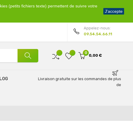
ies (petits fichiers texte) permettent de suivre votre
Bienvenue !
J'accepte
Mon compte
Appelez-nous:
09.54.54.66.11
0
0,00 €
LOG
Livraison gratuite sur les commandes de plus
de
69€