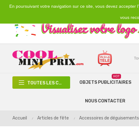
En poursuivant votre navigation sur ce site, vous devez accepter l’u
Emplacement
Devise
€
France
EUR
vous reco
HOT
OBJETS PUBLICITAIRES
TOUTES LES CATÉGORIES
NOUS CONTACTER
Accueil
Articles de fête
Accessoires de déguisements