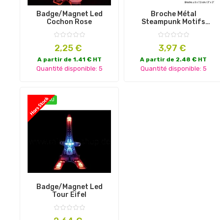
Badge/magnet Led
Broche Métal
Cochon Rose
Steampunk Motifs
Engrenages 8x7cm
Prix
Prix
2,25 €
3,97 €
A partir de 1.41 € HT
A partir de 2.48 € HT
Quantité disponible: 5
Quantité disponible: 5
NOUVEAU
Badge/magnet Led
Tour Eifel
Prix