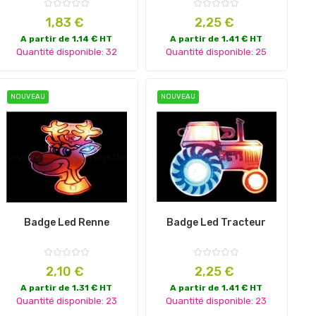
Prix
Prix
1,83 €
2,25 €
A partir de 1.14 € HT
A partir de 1.41 € HT
Quantité disponible: 32
Quantité disponible: 25
NOUVEAU
NOUVEAU
Badge Led Renne
Badge Led Tracteur
Prix
Prix
2,10 €
2,25 €
A partir de 1.31 € HT
A partir de 1.41 € HT
Quantité disponible: 23
Quantité disponible: 23