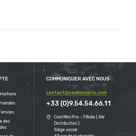
PTE
COMMUNIQUER AVEC NOUS
contact@coolminiprix.com
rmations
+33 (0)9.54.54.66.11
mandes
d'envies
Cool Mini Prix - Filliale ( AW
ue des
Distribution )
des
Siège social