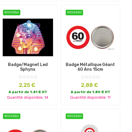
NOUVEAU
NOUVEAU
Badge/magnet Led
Badge Métallique Géant
Sphynx
60 Ans 15cm
Prix
Prix
2,25 €
2,88 €
A partir de 1.41 € HT
A partir de 1.80 € HT
Quantité disponible: 14
Quantité disponible: 11
NOUVEAU
NOUVEAU