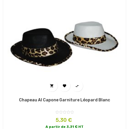



Chapeau Al Capone Garniture Léopard Blanc
Prix
5,30 €
A partir de 3.31 € HT