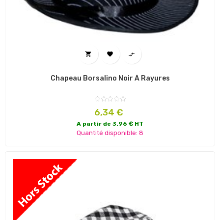



Chapeau Borsalino Noir À Rayures
Prix
6,34 €
A partir de 3.96 € HT
Quantité disponible: 8
NOUVEAU