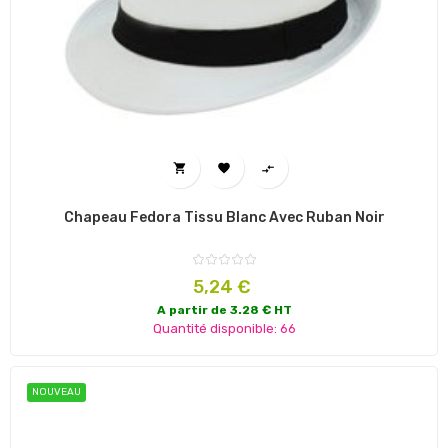



Chapeau Fedora Tissu Blanc Avec Ruban Noir
Prix
5,24 €
A partir de 3.28 € HT
Quantité disponible: 66
NOUVEAU