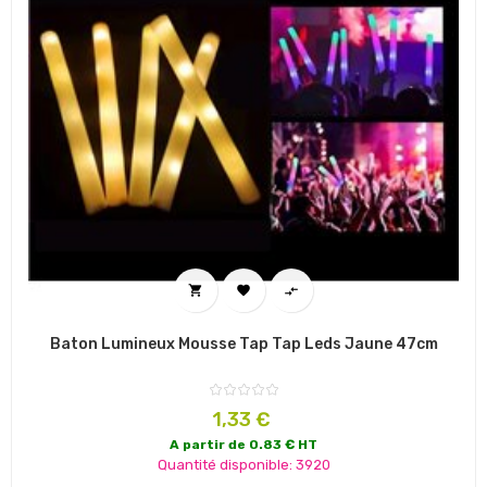



Baton Lumineux Mousse Tap Tap Leds Jaune 47cm
Prix
1,33 €
A partir de 0.83 € HT
Quantité disponible: 3920