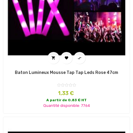



Baton Lumineux Mousse Tap Tap Leds Rose 47cm
Prix
1,33 €
A partir de 0.83 € HT
Quantité disponible: 7764