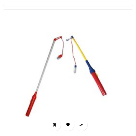


