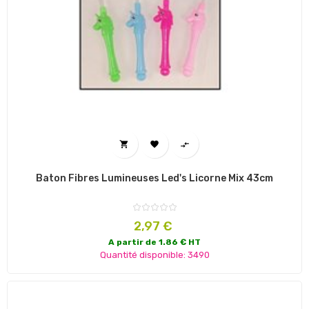



Baton Fibres Lumineuses Led's Licorne Mix 43cm
Prix
2,97 €
A partir de 1.86 € HT
Quantité disponible: 3490