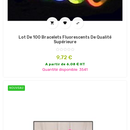



Lot De 100 Bracelets Fluorescents De Qualité
Supérieure
Prix
9,72 €
A partir de 6.08 € HT
Quantité disponible: 3541
NOUVEAU