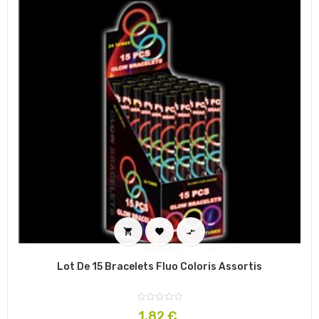



Lot De 15 Bracelets Fluo Coloris Assortis
Prix
1,82 €