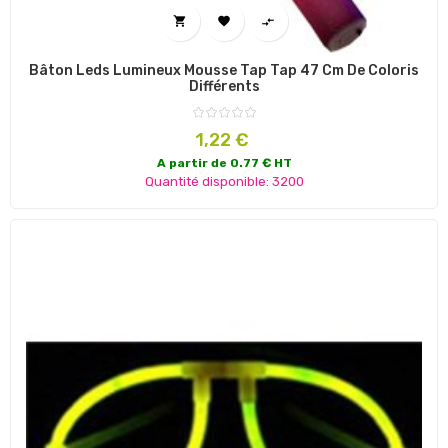



Bâton Leds Lumineux Mousse Tap Tap 47 Cm De Coloris
Différents
Prix
1,22 €
A partir de 0.77 € HT
Quantité disponible: 3200