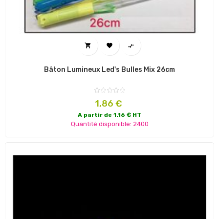



Bâton Lumineux Led's Bulles Mix 26cm
Prix
1,86 €
A partir de 1.16 € HT
Quantité disponible: 2400