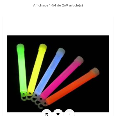
Affichage 1-54 de 269 article(s)


