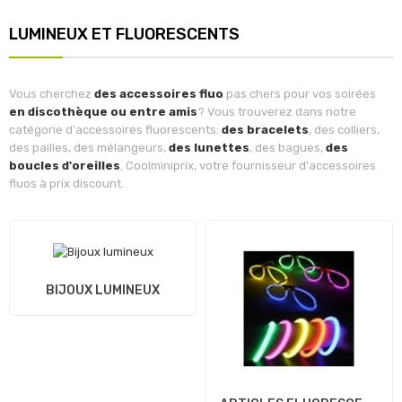
LUMINEUX ET FLUORESCENTS
Vous cherchez
des accessoires fluo
pas chers pour vos soirées
en discothèque ou entre amis
? Vous trouverez dans notre
catégorie d'accessoires fluorescents:
des bracelets
, des colliers,
des pailles, des mélangeurs,
des lunettes
, des bagues,
des
boucles d'oreilles
. Coolminiprix, votre fournisseur d'accessoires
fluos à prix discount.
BIJOUX LUMINEUX