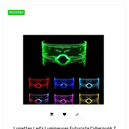
NOUVEAU



Lunettes Led's Lumineuses Futuriste Cyberpunk 7