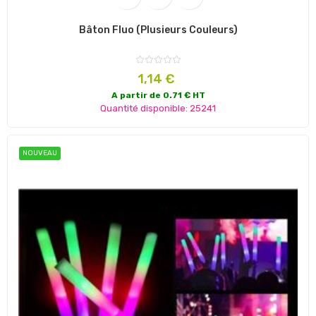
Bâton Fluo (plusieurs Couleurs)
Prix
1,14 €
A partir de 0.71 € HT
Quantité disponible: 25241
NOUVEAU