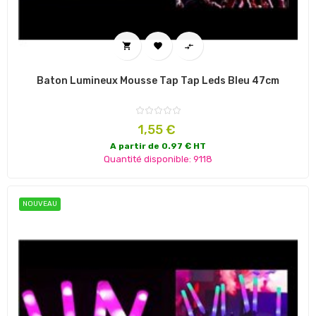



Baton Lumineux Mousse Tap Tap Leds Bleu 47cm
Prix
1,55 €
A partir de 0.97 € HT
Quantité disponible: 9118
NOUVEAU