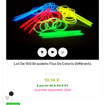



Lot De 100 Bracelets Fluo De Coloris Différents
Prix
10,14 €
A partir de 6.34 € HT
Quantité disponible: 2144
NOUVEAU