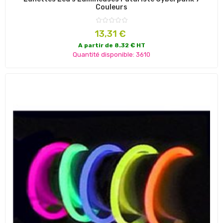
Couleurs
Prix
13,31 €
A partir de 8.32 € HT
Quantité disponible: 3610