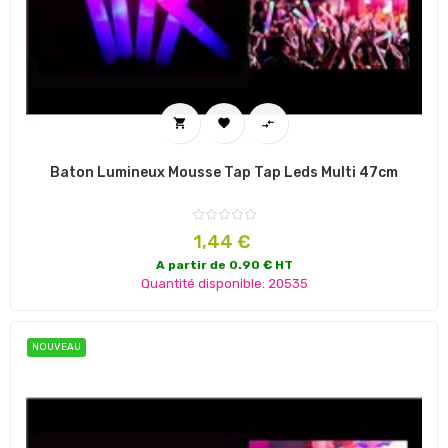



Baton Lumineux Mousse Tap Tap Leds Multi 47cm
Prix
1,44 €
A partir de 0.90 € HT
Quantité disponible: 20535
NOUVEAU