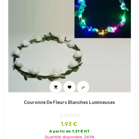



Couronne De Fleurs Blanches Lumineuses
Prix
1,93 €
A partir de 1.21 € HT
Quantité disponible: 2698