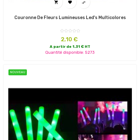



Couronne De Fleurs Lumineuses Led's Multicolores
Prix
2,10 €
A partir de 1.31 € HT
Quantité disponible: 5273
NOUVEAU