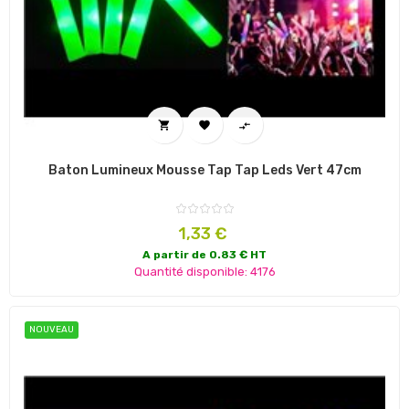



Baton Lumineux Mousse Tap Tap Leds Vert 47cm
Prix
1,33 €
A partir de 0.83 € HT
Quantité disponible: 4176
NOUVEAU