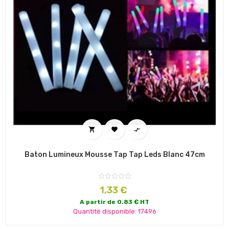



Baton Lumineux Mousse Tap Tap Leds Blanc 47cm
Prix
1,33 €
A partir de 0.83 € HT
Quantité disponible: 17496