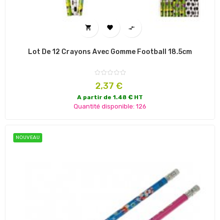



Lot De 12 Crayons Avec Gomme Football 18.5cm
Prix
2,37 €
A partir de 1.48 € HT
Quantité disponible: 126
NOUVEAU