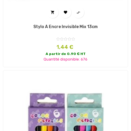



Stylo À Encre Invisible Mix 13cm
Prix
1,44 €
A partir de 0.90 € HT
Quantité disponible: 676