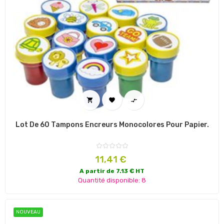



Lot De 60 Tampons Encreurs Monocolores Pour Papier.
Prix
11,41 €
A partir de 7.13 € HT
Quantité disponible: 8
NOUVEAU