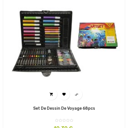



Set De Dessin De Voyage 68pcs
Prix