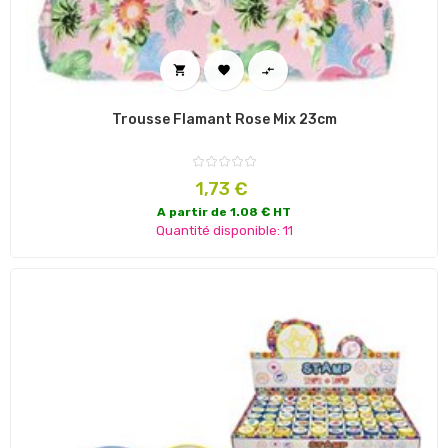



Trousse Flamant Rose Mix 23cm
Prix
1,73 €
A partir de 1.08 € HT
Quantité disponible: 11