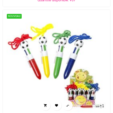
Quantité disponible: 957
NOUVEAU


