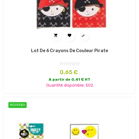



Lot De 6 Crayons De Couleur Pirate
Prix
0,65 €
A partir de 0.41 € HT
Quantité disponible: 502
NOUVEAU