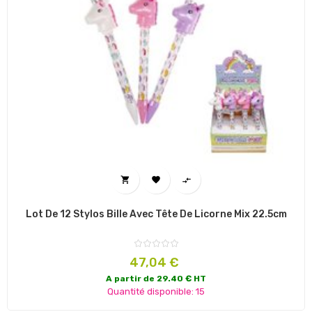



Lot De 12 Stylos Bille Avec Tête De Licorne Mix 22.5cm
Prix
47,04 €
A partir de 29.40 € HT
Quantité disponible: 15