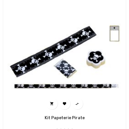



Kit Papeterie Pirate