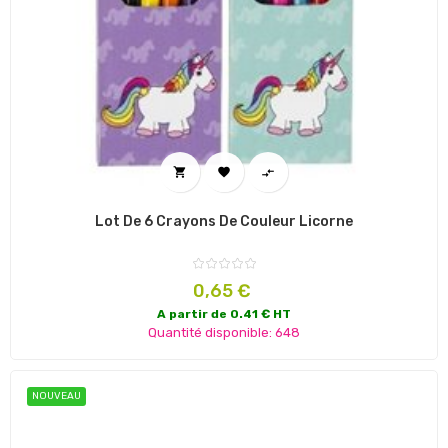



Lot De 6 Crayons De Couleur Licorne
Prix
0,65 €
A partir de 0.41 € HT
Quantité disponible: 648
NOUVEAU