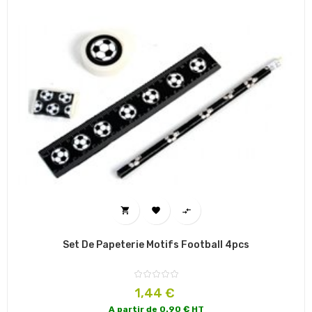



Set De Papeterie Motifs Football 4pcs
Prix
1,44 €
A partir de 0.90 € HT