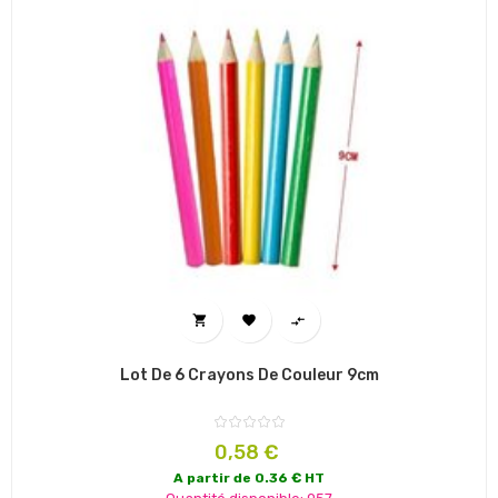



Lot De 6 Crayons De Couleur 9cm
Prix
0,58 €
A partir de 0.36 € HT