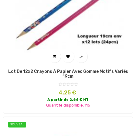



Lot De 12x2 Crayons À Papier Avec Gomme Motifs Variés
19cm
Prix
4,25 €
A partir de 2.66 € HT
Quantité disponible: 116
NOUVEAU