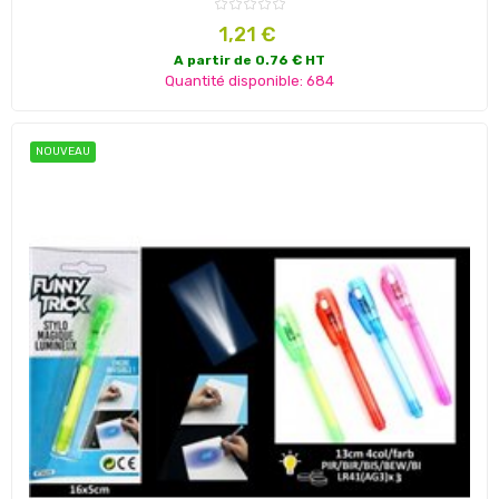
Prix
1,21 €
A partir de 0.76 € HT
Quantité disponible: 684
NOUVEAU