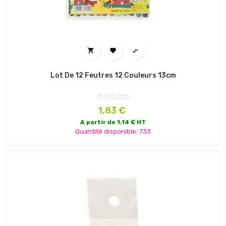



Lot De 12 Feutres 12 Couleurs 13cm
Prix
1,83 €
A partir de 1.14 € HT
Quantité disponible: 733