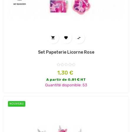



Set Papeterie Licorne Rose
Prix
1,30 €
A partir de 0.81 € HT
Quantité disponible: 53
NOUVEAU