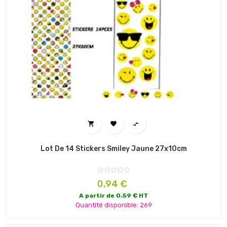



Lot De 14 Stickers Smiley Jaune 27x10cm
Prix
0,94 €
A partir de 0.59 € HT
Quantité disponible: 269