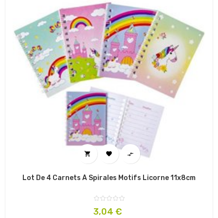



Lot De 4 Carnets À Spirales Motifs Licorne 11x8cm
Prix
3,04 €