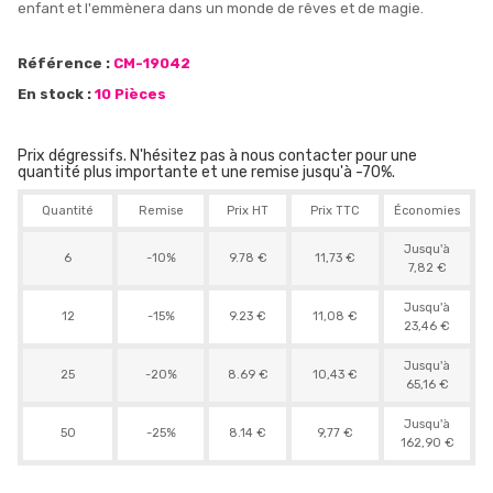
enfant et l'emmènera dans un monde de rêves et de magie.
Référence :
CM-19042
En stock :
10 Pièces
Prix dégressifs. N'hésitez pas à nous contacter pour une
quantité plus importante et une remise jusqu'à -70%.
Quantité
Remise
Prix HT
Prix TTC
Économies
Jusqu'à
6
-10%
9.78 €
11,73 €
7,82 €
Jusqu'à
12
-15%
9.23 €
11,08 €
23,46 €
Jusqu'à
25
-20%
8.69 €
10,43 €
65,16 €
Jusqu'à
50
-25%
8.14 €
9,77 €
162,90 €