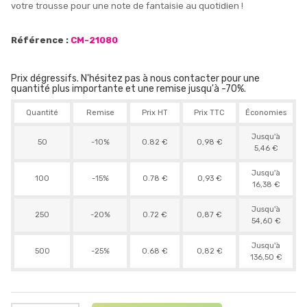
votre trousse pour une note de fantaisie au quotidien !
Référence :
CM-21080
Prix dégressifs. N'hésitez pas à nous contacter pour une
quantité plus importante et une remise jusqu'à -70%.
Quantité
Remise
Prix HT
Prix TTC
Économies
Jusqu'à
50
-10%
0.82 €
0,98 €
5,46 €
Jusqu'à
100
-15%
0.78 €
0,93 €
16,38 €
Jusqu'à
250
-20%
0.72 €
0,87 €
54,60 €
Jusqu'à
500
-25%
0.68 €
0,82 €
136,50 €