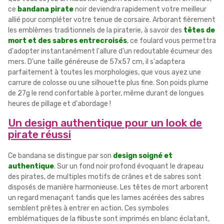
ce
bandana pirate
noir deviendra rapidement votre meilleur
allié pour compléter votre tenue de corsaire. Arborant fièrement
les emblèmes traditionnels de la piraterie, à savoir des
têtes de
mort et des sabres entrecroisés
, ce foulard vous permettra
d'adopter instantanément l'allure d'un redoutable écumeur des
mers. D'une taille généreuse de 57x57 cm, il s'adaptera
parfaitement à toutes les morphologies, que vous ayez une
carrure de colosse ou une silhouette plus fine. Son poids plume
de 27g le rend confortable à porter, même durant de longues
heures de pillage et d'abordage !
Un design authentique pour un look de
pirate réussi
Ce bandana se distingue par son
design soigné et
authentique
. Sur un fond noir profond évoquant le drapeau
des pirates, de multiples motifs de crânes et de sabres sont
disposés de manière harmonieuse. Les têtes de mort arborent
un regard menaçant tandis que les lames acérées des sabres
semblent prêtes à entrer en action. Ces symboles
emblématiques de la flibuste sont imprimés en blanc éclatant,