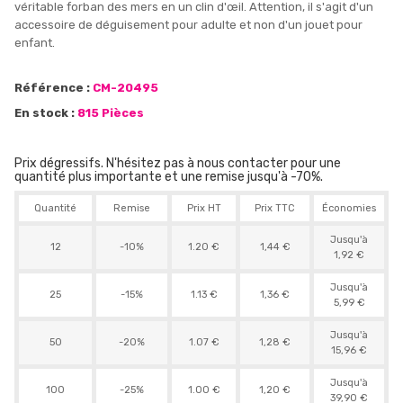
véritable forban des mers en un clin d'œil. Attention, il s'agit d'un
accessoire de déguisement pour adulte et non d'un jouet pour
enfant.
Référence :
CM-20495
En stock :
815 Pièces
Prix dégressifs. N'hésitez pas à nous contacter pour une
quantité plus importante et une remise jusqu'à -70%.
Quantité
Remise
Prix HT
Prix TTC
Économies
Jusqu'à
12
-10%
1.20 €
1,44 €
1,92 €
Jusqu'à
25
-15%
1.13 €
1,36 €
5,99 €
Jusqu'à
50
-20%
1.07 €
1,28 €
15,96 €
Jusqu'à
100
-25%
1.00 €
1,20 €
39,90 €