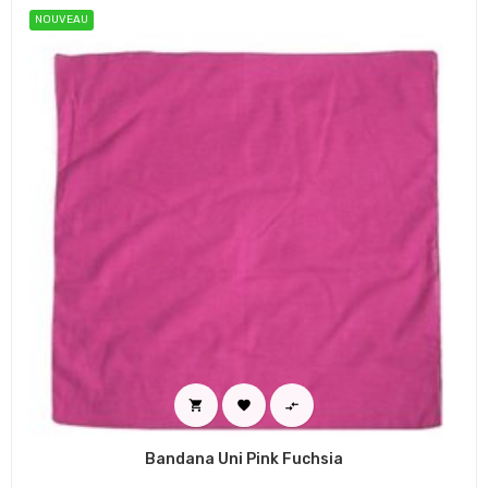
NOUVEAU



Bandana Uni Pink Fuchsia