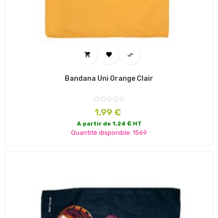



Bandana Uni Orange Clair
Prix
1,99 €
A partir de 1.24 € HT
Quantité disponible: 1569