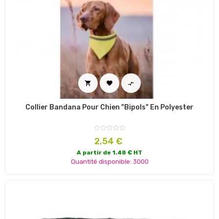



Collier Bandana Pour Chien "Bipols" En Polyester
Prix
2,54 €
A partir de 1.48 € HT
Quantité disponible: 3000