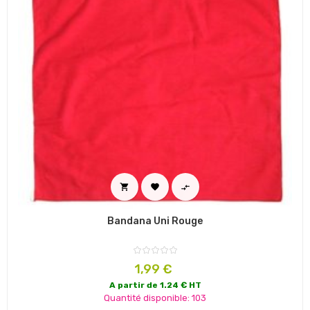



Bandana Uni Rouge
Prix
1,99 €
A partir de 1.24 € HT
Quantité disponible: 103