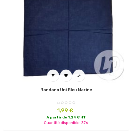



Bandana Uni Bleu Marine
Prix
1,99 €
A partir de 1.24 € HT
Quantité disponible: 376