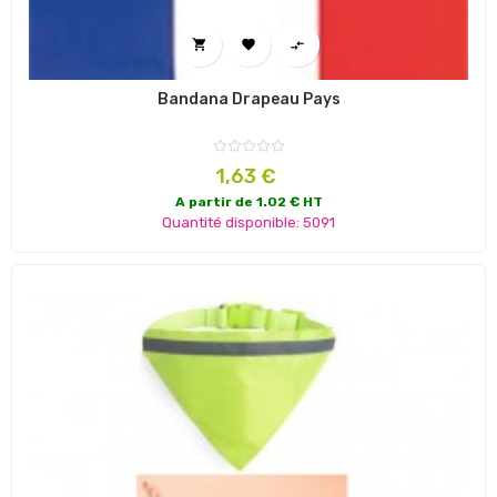



Bandana Drapeau Pays
Prix
1,63 €
A partir de 1.02 € HT
Quantité disponible: 5091