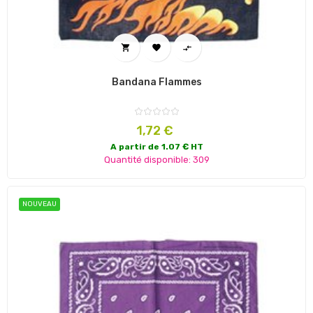



Bandana Flammes
Prix
1,72 €
A partir de 1.07 € HT
Quantité disponible: 309
NOUVEAU