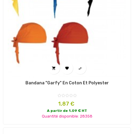



Bandana "Garfy" En Coton Et Polyester
Prix
1,87 €
A partir de 1.09 € HT
Quantité disponible: 28358