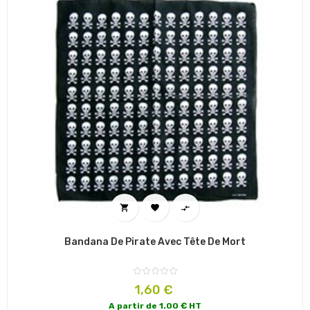



Bandana De Pirate Avec Tête De Mort
Prix
1,60 €
A partir de 1.00 € HT