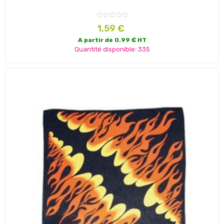
Prix
1,59 €
A partir de 0.99 € HT
Quantité disponible: 335