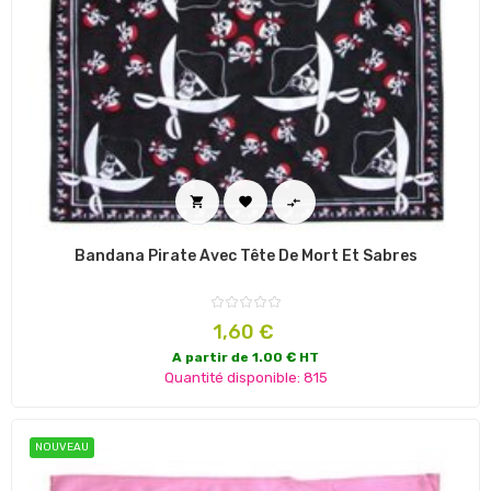



Bandana Pirate Avec Tête De Mort Et Sabres
Prix
1,60 €
A partir de 1.00 € HT
Quantité disponible: 815
NOUVEAU