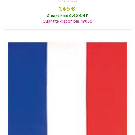
Prix
1,46 €
A partir de 0.92 € HT
Quantité disponible: 19056