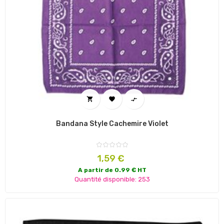



Bandana Style Cachemire Violet
Prix
1,59 €
A partir de 0.99 € HT
Quantité disponible: 253