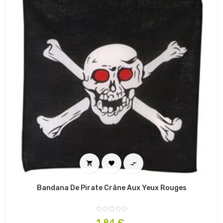



Bandana De Pirate Crâne Aux Yeux Rouges
Prix
1,84 €