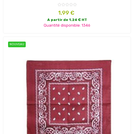
Prix
1,99 €
A partir de 1.24 € HT
Quantité disponible: 1346
NOUVEAU