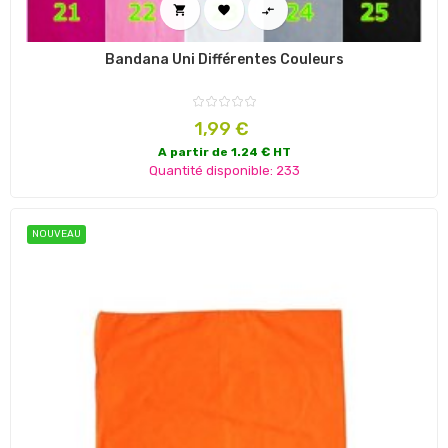



Bandana Uni Différentes Couleurs
Prix
1,99 €
A partir de 1.24 € HT
Quantité disponible: 233
NOUVEAU