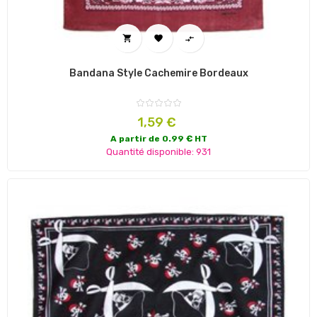



Bandana Style Cachemire Bordeaux
Prix
1,59 €
A partir de 0.99 € HT
Quantité disponible: 931