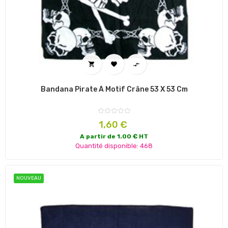



Bandana Pirate À Motif Crâne 53 X 53 Cm
Prix
1,60 €
A partir de 1.00 € HT
Quantité disponible: 468
NOUVEAU