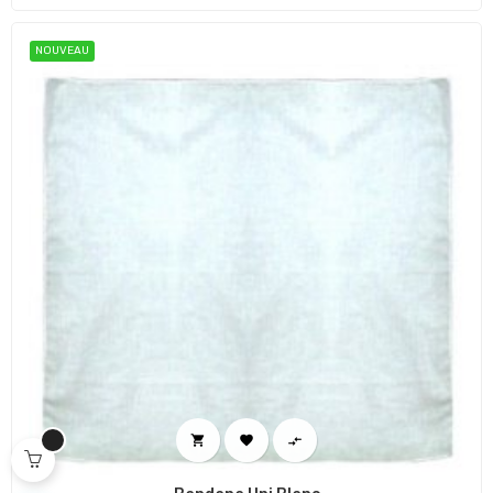
NOUVEAU


