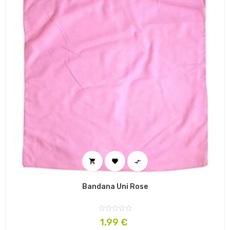



Bandana Uni Rose
Prix
1,99 €