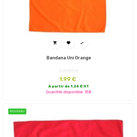



Bandana Uni Orange
Prix
1,99 €
A partir de 1.24 € HT
Quantité disponible: 158
NOUVEAU