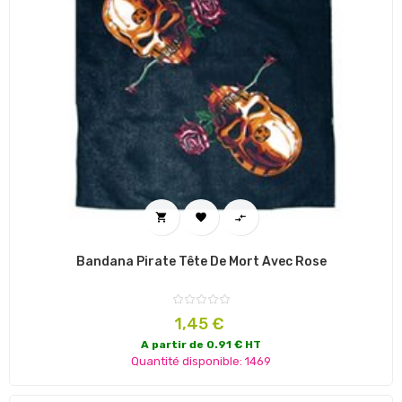



Bandana Pirate Tête De Mort Avec Rose
Prix
1,45 €
A partir de 0.91 € HT
Quantité disponible: 1469