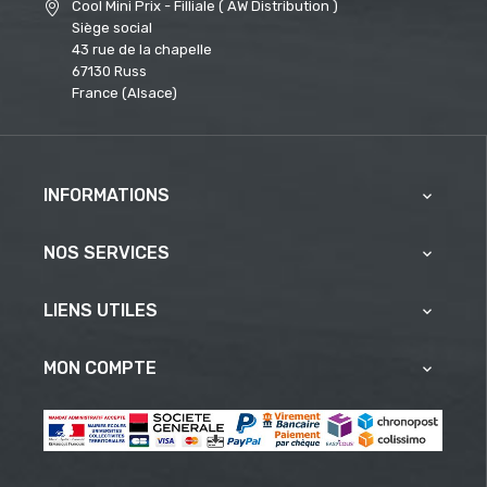
Cool Mini Prix - Filliale ( AW Distribution )
Siège social
43 rue de la chapelle
67130 Russ
France (Alsace)
INFORMATIONS

NOS SERVICES

LIENS UTILES

MON COMPTE
