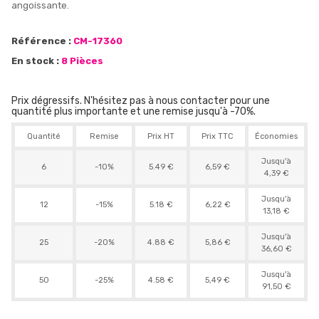
angoissante.
Référence :
CM-17360
En stock :
8 Pièces
Prix dégressifs. N'hésitez pas à nous contacter pour une
quantité plus importante et une remise jusqu'à -70%.
Quantité
Remise
Prix HT
Prix TTC
Économies
Jusqu'à
6
-10%
5.49 €
6,59 €
4,39 €
Jusqu'à
12
-15%
5.18 €
6,22 €
13,18 €
Jusqu'à
25
-20%
4.88 €
5,86 €
36,60 €
Jusqu'à
50
-25%
4.58 €
5,49 €
91,50 €