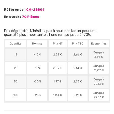
Référence :
CM-28801
En stock :
70 Pièces
Prix dégressifs. N'hésitez pas à nous contacter pour une
quantité plus importante et une remise jusqu'à -70%.
Quantité
Remise
Prix HT
Prix TTC
Économies
Jusqu'à
12
-10%
2.22 €
2,66 €
3,54 €
Jusqu'à
25
-15%
2.09 €
2,51 €
11,07 €
Jusqu'à
50
-20%
1.97 €
2,36 €
29,53 €
Jusqu'à
100
-25%
1.84 €
2,21 €
73,83 €