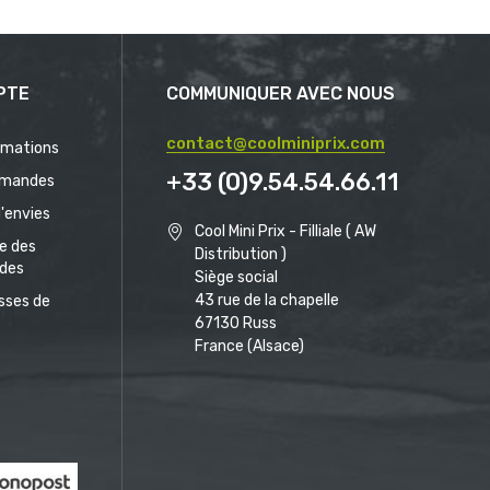
PTE
COMMUNIQUER AVEC NOUS
contact@coolminiprix.com
rmations
+33 (0)9.54.54.66.11
mandes
d'envies
Cool Mini Prix - Filliale ( AW
ue des
Distribution )
des
Siège social
43 rue de la chapelle
sses de
67130 Russ
France (Alsace)