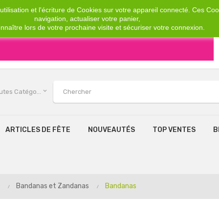
tilisation et l'écriture de Cookies sur votre appareil connecté. Ces Cook
navigation, actualiser votre panier,
nnaître lors de votre prochaine visite et sécuriser votre connexion.
keyboard_arrow_down
Toutes Catégories
ARTICLES DE FÊTE
NOUVEAUTÉS
TOP VENTES
B
Bandanas et Zandanas
Bandanas