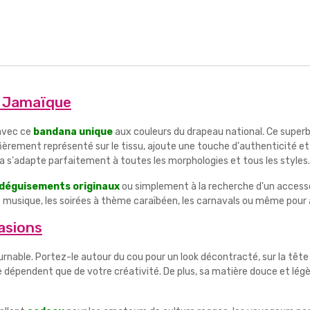
a Jamaïque
 avec ce
bandana unique
aux couleurs du drapeau national. Ce super
fièrement représenté sur le tissu, ajoute une touche d'authenticité et
s'adapte parfaitement à toutes les morphologies et tous les styles.
déguisements originaux
ou simplement à la recherche d'un access
de musique, les soirées à thème caraïbéen, les carnavals ou même pour a
asions
urnable. Portez-le autour du cou pour un look décontracté, sur la têt
 ne dépendent que de votre créativité. De plus, sa matière douce et lég