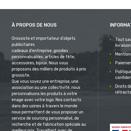
À PROPOS DE NOUS
INFORMA
Grossiste et importateur d'objets
Tout sav
publicitaires
livraison
cadeaux d'entreprise, goodies
Mentions
personnalisables, articles de fête,
accessoires, bijoux. Nous vous
Paiemen
proposons des milliers de produits à prix
Politiqu
grossiste.
confiden
Que vous soyez une entreprise, une
Droits d
association ou une collectivité, nous
rétract
personnalisons les produits à votre
image avec votre logo. Nos contacts
dans des usines à travers le monde
nous permettent de vous proposer un
service de sourcing personnalisé, de
recherche et de fabrication spéciale au
meilleur prix. Travaillant avec de