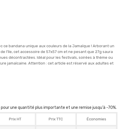
ec ce bandana unique aux couleurs de la Jamaïque ! Arborant un
de l'île, cet accessoire de 57x57 cm et ne pesant que 27g saura
es décontractées. Idéal pour les festivals, soirées à thème ou
re jamaïcaine. Attention : cet article est réservé aux adultes et
r pour une quantité plus importante et une remise jusqu'à -70%.
Prix HT
Prix TTC
Économies