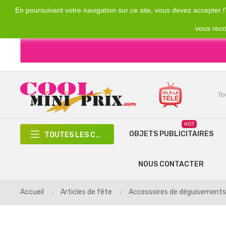
En poursuivant votre navigation sur ce site, vous devez accepter l’u
Emplacement
Devise
€
France
EUR
vous reco
HOT
OBJETS PUBLICITAIRES
TOUTES LES CATÉGORIES
NOUS CONTACTER
Accueil
Articles de fête
Accessoires de déguisements