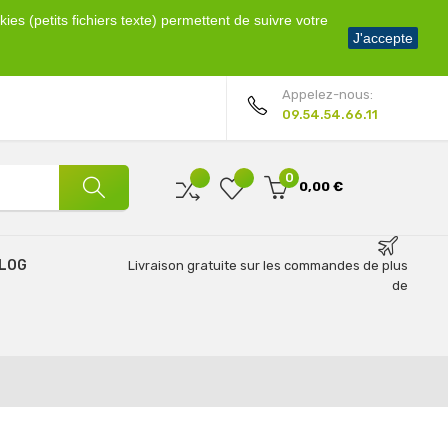
ies (petits fichiers texte) permettent de suivre votre
Bienvenue !
J'accepte
Mon compte
Appelez-nous:
09.54.54.66.11
0
0,00 €
LOG
Livraison gratuite sur les commandes de plus
de
69€