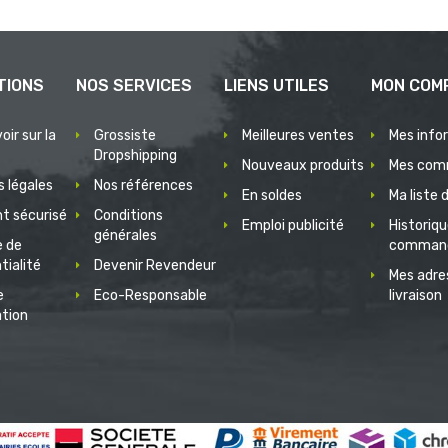
TIONS
NOS SERVICES
LIENS UTILES
MON COM
oir sur la
Grossiste
Meilleures ventes
Mes info
Dropshipping
Nouveaux produits
Mes com
 légales
Nos références
En soldes
Ma liste 
t sécurisé
Conditions
Emploi publicité
Historiq
générales
e de
comman
tialité
Devenir Revendeur
Mes adre
e
Eco-Responsable
livraison
ation