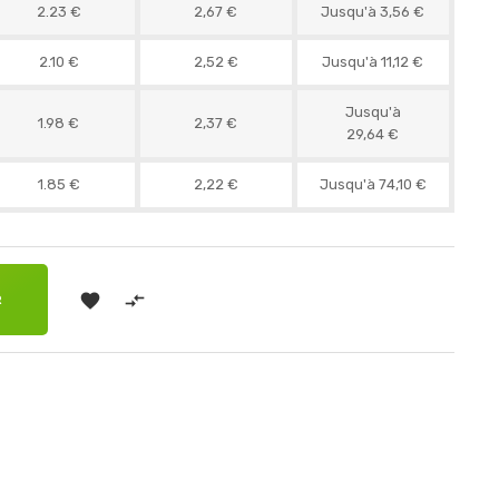
2.23 €
2,67 €
Jusqu'à 3,56 €
2.10 €
2,52 €
Jusqu'à 11,12 €
Jusqu'à
1.98 €
2,37 €
29,64 €
1.85 €
2,22 €
Jusqu'à 74,10 €


R