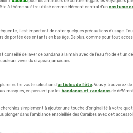
ellent
cadeau
pour les amateurs de culture reggae, les voyageurs p
ne fête à thème ou être utilisé comme élément central d'un
costume c
réquente, il est important de noter quelques précautions d'usage. Tout 
rs de portée des enfants en bas âge. De plus, comme pour tout accessoir
 est conseillé de laver ce bandana à la main avec de l'eau froide et un d
 couleurs vives du drapeau jamaïcain.
lorer notre vaste sélection d'
articles de fête
. Vous y trouverez d
ux masques, en passant par les
bandanas et zandanas
de différen
 cherchiez simplement à ajouter une touche d'originalité à votre quo
us plonger dans l'ambiance ensoleillée des Caraïbes avec cet accessoir