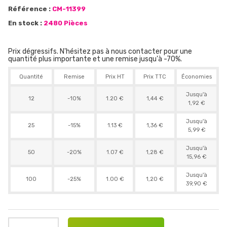
Référence :
CM-11399
En stock :
2480 Pièces
Prix dégressifs. N'hésitez pas à nous contacter pour une
quantité plus importante et une remise jusqu'à -70%.
Quantité
Remise
Prix HT
Prix TTC
Économies
Jusqu'à
12
-10%
1.20 €
1,44 €
1,92 €
Jusqu'à
25
-15%
1.13 €
1,36 €
5,99 €
Jusqu'à
50
-20%
1.07 €
1,28 €
15,96 €
Jusqu'à
100
-25%
1.00 €
1,20 €
39,90 €