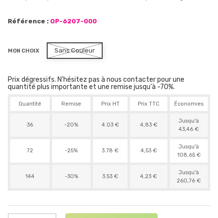
Référence :
OP-6207-000
Sans Couleur
MON CHOIX
Prix dégressifs. N'hésitez pas à nous contacter pour une
quantité plus importante et une remise jusqu'à -70%.
Quantité
Remise
Prix HT
Prix TTC
Économies
Jusqu'à
36
-20%
4.03 €
4,83 €
43,46 €
Jusqu'à
72
-25%
3.78 €
4,53 €
108,65 €
Jusqu'à
144
-30%
3.53 €
4,23 €
260,76 €