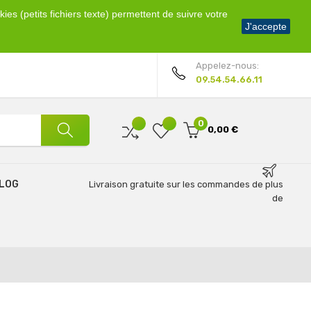
ies (petits fichiers texte) permettent de suivre votre
Bienvenue !
J'accepte
Mon compte
Appelez-nous:
09.54.54.66.11
0
0,00 €
LOG
Livraison gratuite sur les commandes de plus
de
69€