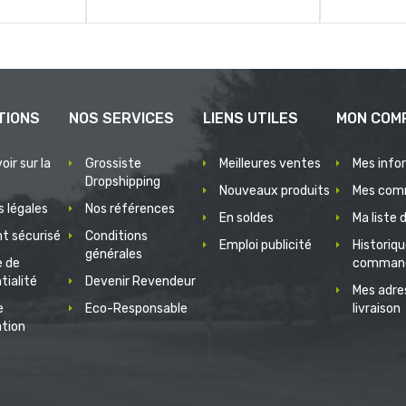
TIONS
NOS SERVICES
LIENS UTILES
MON COM
oir sur la
Grossiste
Meilleures ventes
Mes info
Dropshipping
Nouveaux produits
Mes com
 légales
Nos références
En soldes
Ma liste 
t sécurisé
Conditions
Emploi publicité
Historiq
générales
e de
comman
tialité
Devenir Revendeur
Mes adre
e
Eco-Responsable
livraison
ation