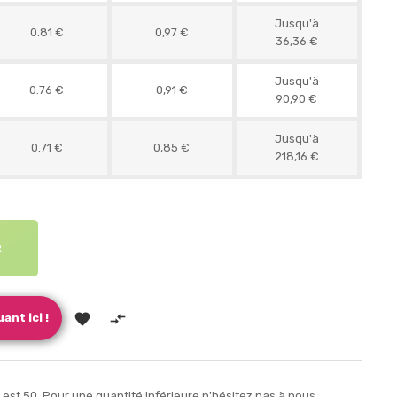
Jusqu'à
0.81 €
0,97 €
36,36 €
Jusqu'à
0.76 €
0,91 €
90,90 €
Jusqu'à
0.71 €
0,85 €
218,16 €
R


ant ici !
est 50. Pour une quantité inférieure n'hésitez pas à nous