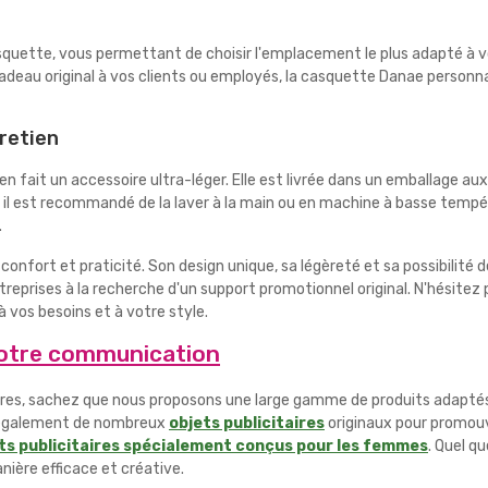
casquette, vous permettant de choisir l'emplacement le plus adapté à
deau original à vos clients ou employés, la casquette Danae personna
retien
fait un accessoire ultra-léger. Elle est livrée dans un emballage aux 
il est recommandé de la laver à la main ou en machine à basse température
.
, confort et praticité. Son design unique, sa légèreté et sa possibilité
reprises à la recherche d'un support promotionnel original. N'hésitez
 vos besoins et à votre style.
votre communication
taires, sachez que nous proposons une large gamme de produits adaptés
 également de nombreux
objets publicitaires
originaux pour promouv
ts publicitaires spécialement conçus pour les femmes
. Quel q
ière efficace et créative.