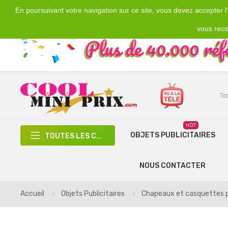
En poursuivant votre navigation sur ce site, vous devez accepter l’u
Emplacement
Devise
€
France
EUR
vous reco
HOT
OBJETS PUBLICITAIRES
TOUTES LES CATÉGORIES
NOUS CONTACTER
Accueil
Objets Publicitaires
Chapeaux et casquettes p