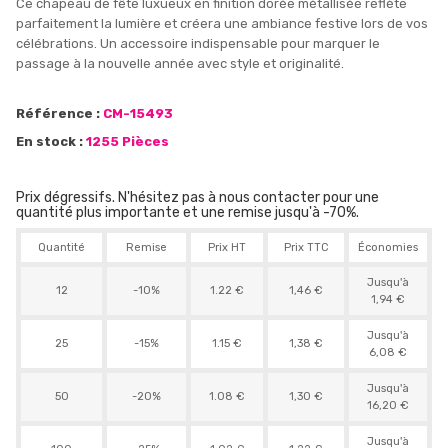
Ce chapeau de fête luxueux en finition dorée métallisée reflète
parfaitement la lumière et créera une ambiance festive lors de vos
célébrations. Un accessoire indispensable pour marquer le
passage à la nouvelle année avec style et originalité.
Référence :
CM-15493
En stock :
1255 Pièces
Prix dégressifs. N'hésitez pas à nous contacter pour une
quantité plus importante et une remise jusqu'à -70%.
Quantité
Remise
Prix HT
Prix TTC
Économies
Jusqu'à
12
-10%
1.22 €
1,46 €
1,94 €
Jusqu'à
25
-15%
1.15 €
1,38 €
6,08 €
Jusqu'à
50
-20%
1.08 €
1,30 €
16,20 €
Jusqu'à