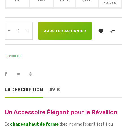
100
-25%
1.02 €
1,22 €
40,50 €


AJOUTER AU PANIER
DISPONIBLE
LA DESCRIPTION
AVIS
Un Accessoire Élégant pour le Réveillon
Ce
chapeau haut de forme
doré incarne l'esprit festif du