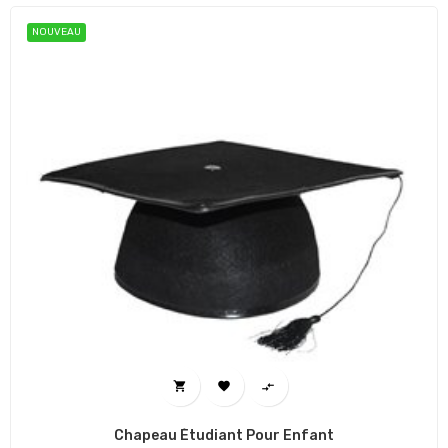
NOUVEAU



Chapeau Étudiant Pour Enfant