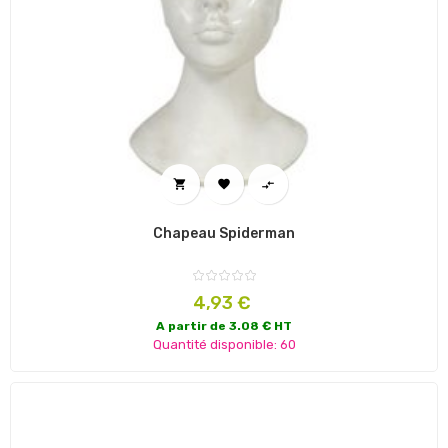



Chapeau Spiderman
Prix
4,93 €
A partir de 3.08 € HT
Quantité disponible: 60