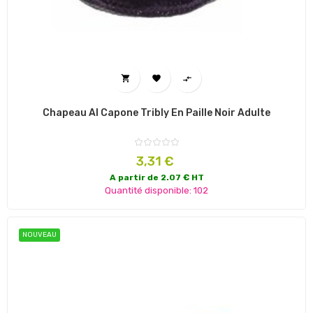



Chapeau Al Capone Tribly En Paille Noir Adulte
Prix
3,31 €
A partir de 2.07 € HT
Quantité disponible: 102
NOUVEAU