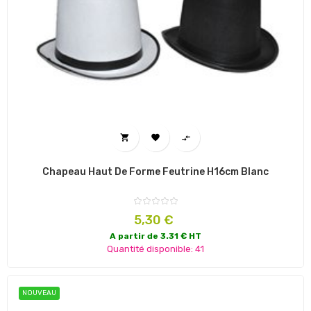



Chapeau Haut De Forme Feutrine H16cm Blanc
Prix
5,30 €
A partir de 3.31 € HT
Quantité disponible: 41
NOUVEAU