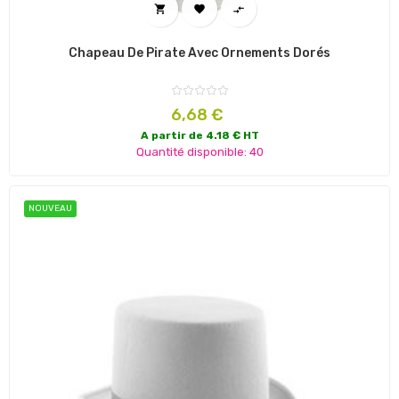



Chapeau De Pirate Avec Ornements Dorés
Prix
6,68 €
A partir de 4.18 € HT
Quantité disponible: 40
NOUVEAU