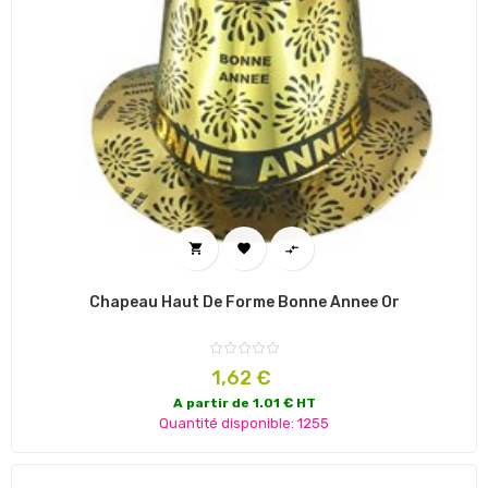



Chapeau Haut De Forme Bonne Annee Or
Prix
1,62 €
A partir de 1.01 € HT
Quantité disponible: 1255