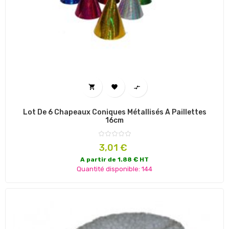



Lot De 6 Chapeaux Coniques Métallisés À Paillettes
16cm
Prix
3,01 €
A partir de 1.88 € HT
Quantité disponible: 144