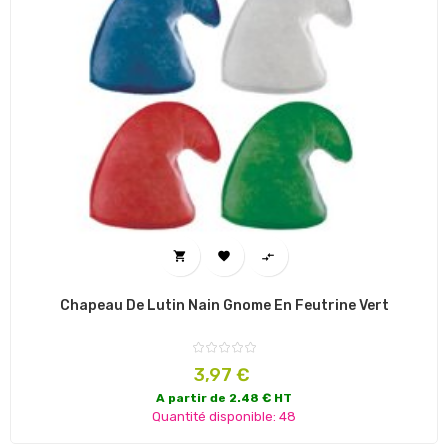



Chapeau De Lutin Nain Gnome En Feutrine Vert
Prix
3,97 €
A partir de 2.48 € HT
Quantité disponible: 48