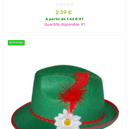
Prix
2,59 €
A partir de 1.62 € HT
Quantité disponible: 91
NOUVEAU