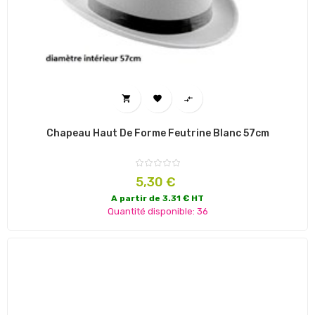



Chapeau Haut De Forme Feutrine Blanc 57cm
Prix
5,30 €
A partir de 3.31 € HT
Quantité disponible: 36