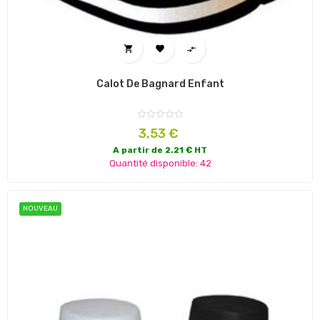



Calot De Bagnard Enfant
Prix
3,53 €
A partir de 2.21 € HT
Quantité disponible: 42
NOUVEAU