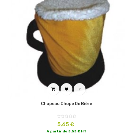



Chapeau Chope De Bière
Prix
5,65 €
A partir de 3.53 € HT