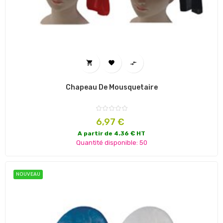



Chapeau De Mousquetaire
Prix
6,97 €
A partir de 4.36 € HT
Quantité disponible: 50
NOUVEAU