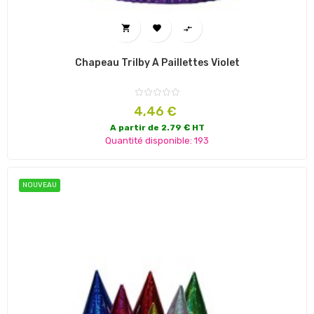



Chapeau Trilby À Paillettes Violet
Prix
4,46 €
A partir de 2.79 € HT
Quantité disponible: 193
NOUVEAU