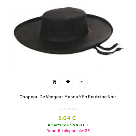



Chapeau De Vengeur Masqué En Feutrine Noir
Prix
3,04 €
A partir de 1.90 € HT
Quantité disponible: 35