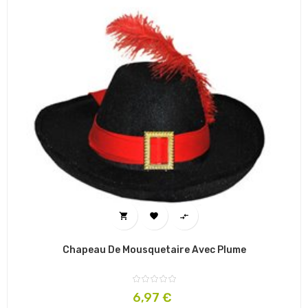



Chapeau De Mousquetaire Avec Plume
Prix
6,97 €