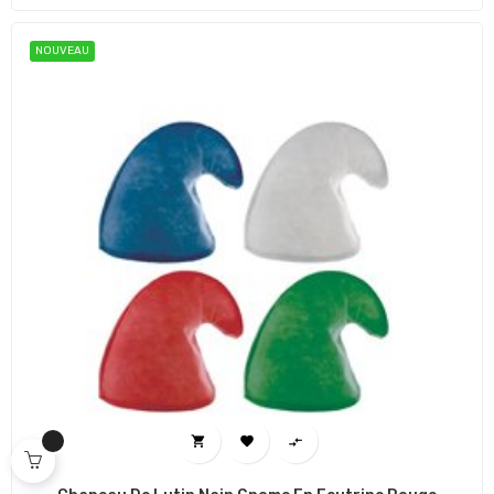
NOUVEAU


