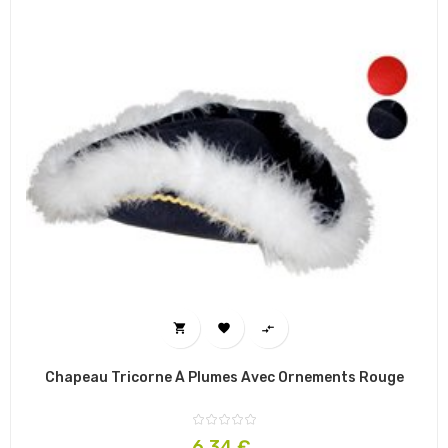



Chapeau Tricorne À Plumes Avec Ornements Rouge
Prix
6,34 €