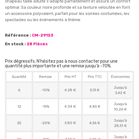
chapeau taille adulte s'adapte parfaitement et assure un confort
optimal. Sa couleur noire profonde et sa texture veloutée en font
un accessoire polyvalent, parfait pour les soirées costumées, les
spectacles ou les événements à thème.
Référence :
CM-29153
En stock :
28 Pièces
Prix dégressifs. N'hésitez pas à nous contacter pour une
quantité plus importante et une remise jusqu'à -70%.
Quantité
Remise
Prix HT
Prix TTC
Économies
Jusqu'à
6
-10%
4.28 €
5,13 €
3,42 €
Jusqu'à
12
-15%
4.04 €
4,85 €
10,26 €
Jusqu'à
25
-20%
3.80 €
4,56 €
28,51 €
Jusqu'à