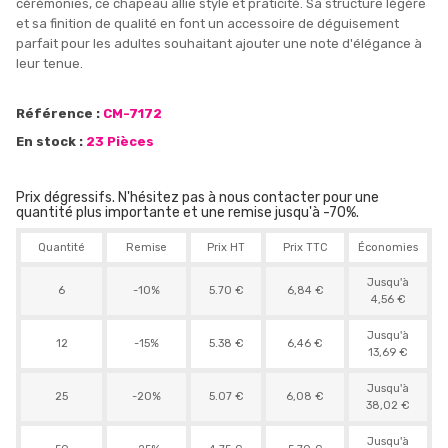
cérémonies, ce chapeau allie style et praticité. Sa structure légère
et sa finition de qualité en font un accessoire de déguisement
parfait pour les adultes souhaitant ajouter une note d'élégance à
leur tenue.
Référence :
CM-7172
En stock :
23 Pièces
Prix dégressifs. N'hésitez pas à nous contacter pour une
quantité plus importante et une remise jusqu'à -70%.
Quantité
Remise
Prix HT
Prix TTC
Économies
Jusqu'à
6
-10%
5.70 €
6,84 €
4,56 €
Jusqu'à
12
-15%
5.38 €
6,46 €
13,69 €
Jusqu'à
25
-20%
5.07 €
6,08 €
38,02 €
Jusqu'à