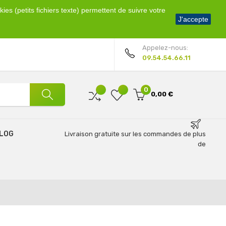
ies (petits fichiers texte) permettent de suivre votre
Bienvenue !
J'accepte
Mon compte
Appelez-nous:
09.54.54.66.11
0
0,00 €
LOG
Livraison gratuite sur les commandes de plus
de
69€