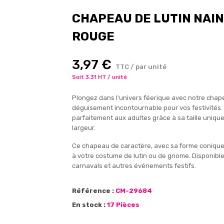
CHAPEAU DE LUTIN NAIN
ROUGE
3,97 €
TTC / par unité
Soit 3.31 HT / unité
Plongez dans l'univers féerique avec notre chap
déguisement incontournable pour vos festivités.
parfaitement aux adultes grâce à sa taille uniq
largeur.
Ce chapeau de caractère, avec sa forme conique d
à votre costume de lutin ou de gnome. Disponible e
carnavals et autres événements festifs.
Référence :
CM-29684
En stock :
17 Pièces