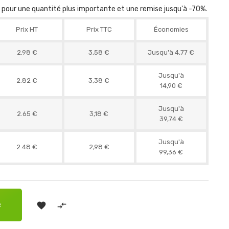
r pour une quantité plus importante et une remise jusqu'à -70%.
Prix HT
Prix TTC
Économies
2.98 €
3,58 €
Jusqu'à 4,77 €
Jusqu'à
2.82 €
3,38 €
14,90 €
Jusqu'à
2.65 €
3,18 €
39,74 €
Jusqu'à
2.48 €
2,98 €
99,36 €


R