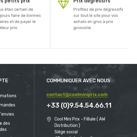
s petits prix
Prix dégressifs
us êtes certain de
Profitez de prix dégressifs
ujours faire de bonnes
sur tout le site pour vos
aires et de payer le
achats en gros à prix
lleur prix.
grossiste.
PTE
COMMUNIQUER AVEC NOUS
contact@coolminiprix.com
rmations
+33 (0)9.54.54.66.11
mandes
d'envies
Cool Mini Prix - Filliale ( AW
ue des
Distribution )
des
Siège social