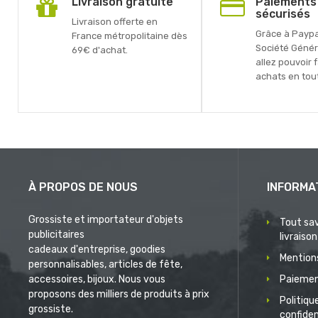
Livraison gratuite
Paiements
sécurisés
Livraison offerte en
Grâce à Paypal
France métropolitaine dès
Société Génér
69€ d'achat.
allez pouvoir 
achats en tout
À PROPOS DE NOUS
INFORMA
Grossiste et importateur d'objets
Tout sav
publicitaires
livraison
cadeaux d'entreprise, goodies
Mentions
personnalisables, articles de fête,
accessoires, bijoux. Nous vous
Paiemen
proposons des milliers de produits à prix
Politiqu
grossiste.
confiden