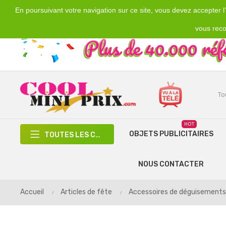
En poursuivant votre navigation sur ce site, vous devez accepter l’u
Emplacement
Devise
€
France
EUR
vous reco
HOT
OBJETS PUBLICITAIRES
TOUTES LES CATÉGORIES
NOUS CONTACTER
Accueil
Articles de fête
Accessoires de déguisements