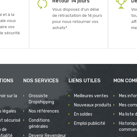
Retour 14 jours
De
Vous disposez d'un délai
Vo
 et à la
de rétractation de 14 jours
to
ale vous
pour nous retourner vos
aff
faire vos
achats*.
mei
e sécurité.
TIONS
NOS SERVICES
LIENS UTILES
MON COM
oir sur la
Grossiste
Meilleures ventes
Mes info
Dropshipping
Nouveaux produits
Mes com
 légales
Nos références
En soldes
Ma liste 
t sécurisé
Conditions
Emploi publicité
Historiq
générales
e de
comman
tialité
Devenir Revendeur