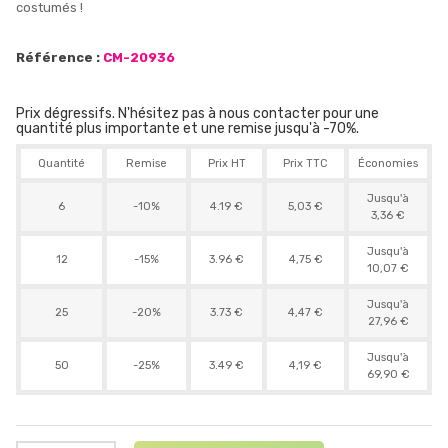
costumés !
Référence :
CM-20936
Prix dégressifs. N'hésitez pas à nous contacter pour une
quantité plus importante et une remise jusqu'à -70%.
Quantité
Remise
Prix HT
Prix TTC
Économies
Jusqu'à
6
-10%
4.19 €
5,03 €
3,36 €
Jusqu'à
12
-15%
3.96 €
4,75 €
10,07 €
Jusqu'à
25
-20%
3.73 €
4,47 €
27,96 €
Jusqu'à
50
-25%
3.49 €
4,19 €
69,90 €