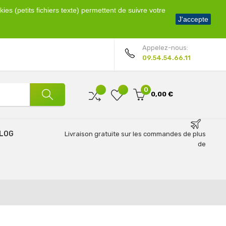
ies (petits fichiers texte) permettent de suivre votre
Bienvenue !
J'accepte
Mon compte
Appelez-nous:
09.54.54.66.11
0
0,00 €
LOG
Livraison gratuite sur les commandes de plus
de
69€