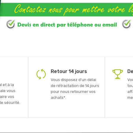
Retour 14 jours
De
Vous disposez d'un délai
Vo
 et à la
de rétractation de 14 jours
to
ale vous
pour nous retourner vos
aff
faire vos
achats*.
mei
e sécurité.