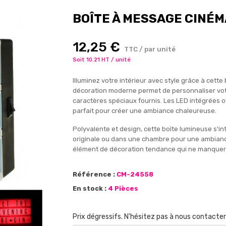
BOÎTE À MESSAGE CINÉM
12,25 €
TTC / par unité
Soit 10.21 HT / unité
Illuminez votre intérieur avec style grâce à cett
décoration moderne permet de personnaliser vot
caractères spéciaux fournis. Les LED intégrées 
parfait pour créer une ambiance chaleureuse.
Polyvalente et design, cette boîte lumineuse s'
originale ou dans une chambre pour une ambianc
élément de décoration tendance qui ne manquera p
Référence :
CM-24558
En stock :
4 Pièces
Prix dégressifs. N'hésitez pas à nous contacte