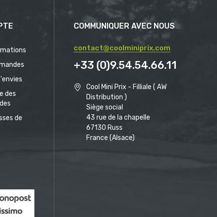
PTE
COMMUNIQUER AVEC NOUS
contact@coolminiprix.com
rmations
+33 (0)9.54.54.66.11
mandes
d'envies
Cool Mini Prix - Filliale ( AW
ue des
Distribution )
des
Siège social
43 rue de la chapelle
sses de
67130 Russ
France (Alsace)