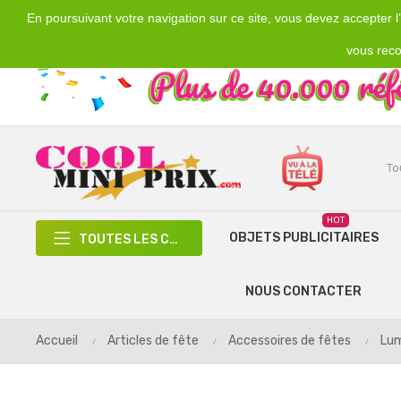
En poursuivant votre navigation sur ce site, vous devez accepter l’u
Emplacement
Devise
€
France
EUR
vous reco
HOT
OBJETS PUBLICITAIRES
TOUTES LES CATÉGORIES
NOUS CONTACTER
Accueil
Articles de fête
Accessoires de fêtes
Lum