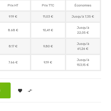
Prix HT
Prix TTC
Économies
9.19 €
11,03 €
Jusqu'à 7,35 €
Jusqu'à
8.68 €
10,41 €
22,05 €
Jusqu'à
8.17 €
9,80 €
61,26 €
Jusqu'à
7.66 €
9,19 €
153,15 €


R