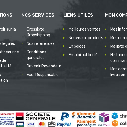
TIONS
NOS SERVICES
LIENS UTILES
MON COM
oir sur la
Grossiste
Meilleures ventes
Mes info
Dropshipping
Nouveaux produits
Mes com
 légales
Nos références
En soldes
Ma liste 
t sécurisé
Conditions
Emploi publicité
Historiq
générales
e de
comman
tialité
Devenir Revendeur
Mes adre
e
Eco-Responsable
livraison
ation