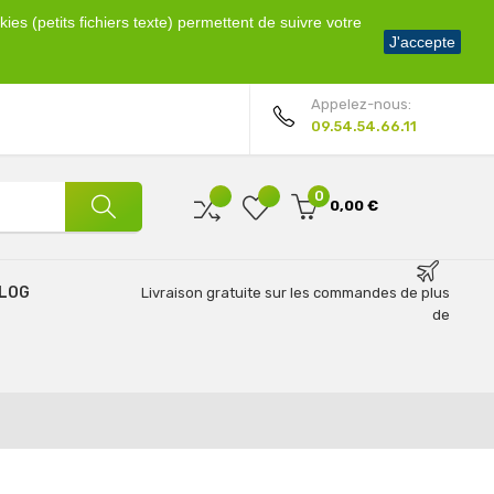
ies (petits fichiers texte) permettent de suivre votre
Bienvenue !
J'accepte
Mon compte
Appelez-nous:
09.54.54.66.11
0
0,00 €
LOG
Livraison gratuite sur les commandes de plus
de
69€