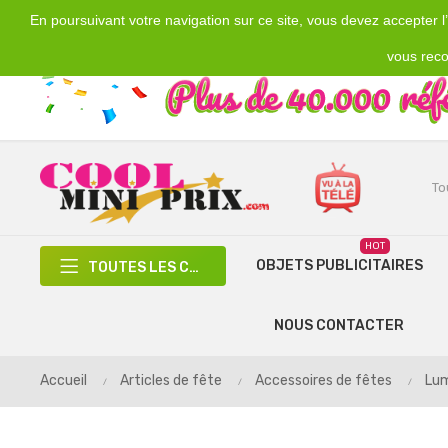
En poursuivant votre navigation sur ce site, vous devez accepter l’u
Emplacement
Devise
€
France
EUR
vous reco
HOT
OBJETS PUBLICITAIRES
TOUTES LES CATÉGORIES
NOUS CONTACTER
Accueil
Articles de fête
Accessoires de fêtes
Lum