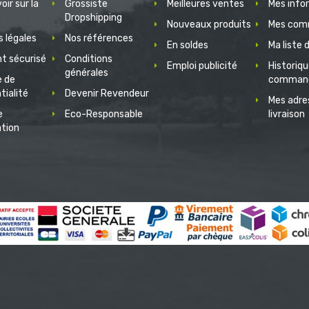
oir sur la
Grossiste
Meilleures ventes
Mes info
Dropshipping
Nouveaux produits
Mes com
 légales
Nos références
En soldes
Ma liste 
t sécurisé
Conditions
Emploi publicité
Historiq
générales
e de
comman
tialité
Devenir Revendeur
Mes adre
e
Eco-Responsable
livraison
ation