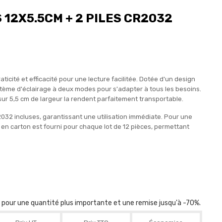
 12X5.5CM + 2 PILES CR2032
cité et efficacité pour une lecture facilitée. Dotée d'un design
tème d'éclairage à deux modes pour s'adapter à tous les besoins.
r 5,5 cm de largeur la rendent parfaitement transportable.
CR2032 incluses, garantissant une utilisation immédiate. Pour une
en carton est fourni pour chaque lot de 12 pièces, permettant
r pour une quantité plus importante et une remise jusqu'à -70%.