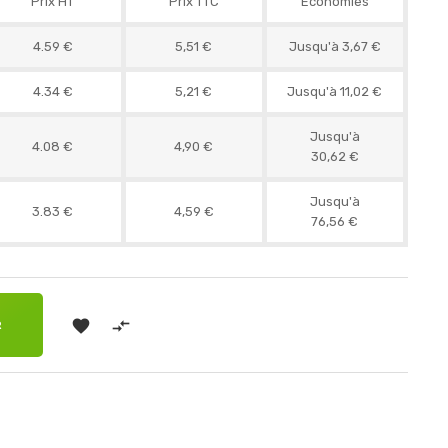
Prix HT
Prix TTC
Économies
4.59 €
5,51 €
Jusqu'à 3,67 €
4.34 €
5,21 €
Jusqu'à 11,02 €
Jusqu'à
4.08 €
4,90 €
30,62 €
Jusqu'à
3.83 €
4,59 €
76,56 €


R