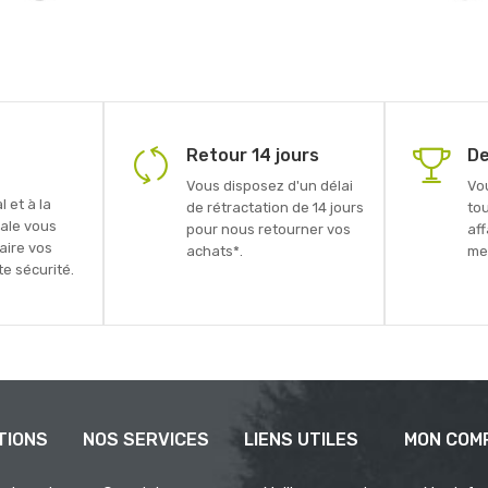
Retour 14 jours
De
Vous disposez d'un délai
Vo
 et à la
de rétractation de 14 jours
to
ale vous
pour nous retourner vos
aff
faire vos
achats*.
mei
e sécurité.
TIONS
NOS SERVICES
LIENS UTILES
MON COM