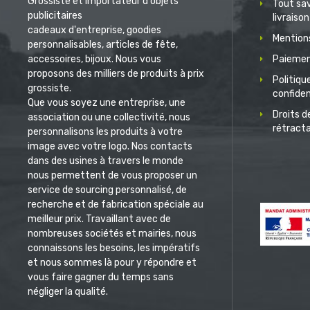
Grossiste et importateur d'objets
Tout sav
publicitaires
livraison
cadeaux d'entreprise, goodies
Mentions
personnalisables, articles de fête,
accessoires, bijoux. Nous vous
Paiemen
proposons des milliers de produits à prix
Politiqu
grossiste.
confiden
Que vous soyez une entreprise, une
Droits d
association ou une collectivité, nous
rétract
personnalisons les produits à votre
image avec votre logo. Nos contacts
dans des usines à travers le monde
nous permettent de vous proposer un
service de sourcing personnalisé, de
recherche et de fabrication spéciale au
meilleur prix. Travaillant avec de
nombreuses sociétés et mairies, nous
connaissons les besoins, les impératifs
et nous sommes là pour y répondre et
vous faire gagner du temps sans
négliger la qualité.