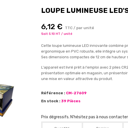
LOUPE LUMINEUSE LED'S
6,12 €
TTC / par unité
Soit 5.10 HT / unité
Cette loupe lumineuse LED innovante combine prati
ergonomique en PVC robuste, elle intègre un sys
Ses dimensions compactes de 12 cm de hauteur su
L'appareil est livré prêt à l'emploi avec 2 piles 
présentation optimale en magasin, un présentoir 
une mise en valeur attractive du produit.
Référence :
CM-27609
En stock :
39 Pièces
Prix dégressifs. N'hésitez pas à nous contacte