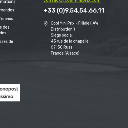
contact@coolminiprix.com
rmations
+33 (0)9.54.54.66.11
mandes
d'envies
Cool Mini Prix - Filliale ( AW
ue des
Distribution )
des
Siège social
43 rue de la chapelle
sses de
67130 Russ
France (Alsace)