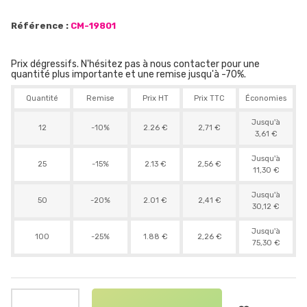
Référence :
CM-19801
Prix dégressifs. N'hésitez pas à nous contacter pour une
quantité plus importante et une remise jusqu'à -70%.
Quantité
Remise
Prix HT
Prix TTC
Économies
Jusqu'à
12
-10%
2.26 €
2,71 €
3,61 €
Jusqu'à
25
-15%
2.13 €
2,56 €
11,30 €
Jusqu'à
50
-20%
2.01 €
2,41 €
30,12 €
Jusqu'à
100
-25%
1.88 €
2,26 €
75,30 €