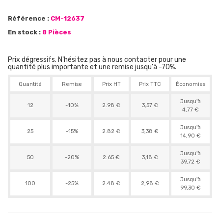
Référence :
CM-12637
En stock :
8 Pièces
Prix dégressifs. N'hésitez pas à nous contacter pour une
quantité plus importante et une remise jusqu'à -70%.
Quantité
Remise
Prix HT
Prix TTC
Économies
Jusqu'à
12
-10%
2.98 €
3,57 €
4,77 €
Jusqu'à
25
-15%
2.82 €
3,38 €
14,90 €
Jusqu'à
50
-20%
2.65 €
3,18 €
39,72 €
Jusqu'à
100
-25%
2.48 €
2,98 €
99,30 €