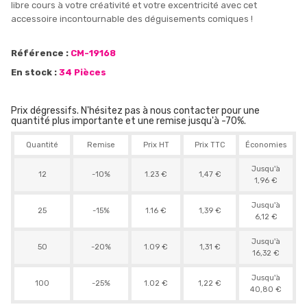
libre cours à votre créativité et votre excentricité avec cet
accessoire incontournable des déguisements comiques !
Référence :
CM-19168
En stock :
34 Pièces
Prix dégressifs. N'hésitez pas à nous contacter pour une
quantité plus importante et une remise jusqu'à -70%.
Quantité
Remise
Prix HT
Prix TTC
Économies
Jusqu'à
12
-10%
1.23 €
1,47 €
1,96 €
Jusqu'à
25
-15%
1.16 €
1,39 €
6,12 €
Jusqu'à
50
-20%
1.09 €
1,31 €
16,32 €
Jusqu'à
100
-25%
1.02 €
1,22 €
40,80 €