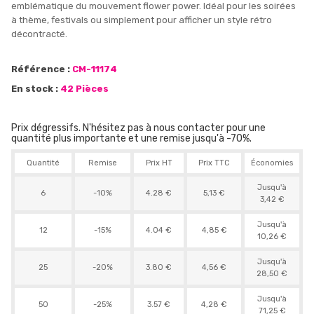
emblématique du mouvement flower power. Idéal pour les soirées
à thème, festivals ou simplement pour afficher un style rétro
décontracté.
Référence :
CM-11174
En stock :
42 Pièces
Prix dégressifs. N'hésitez pas à nous contacter pour une
quantité plus importante et une remise jusqu'à -70%.
Quantité
Remise
Prix HT
Prix TTC
Économies
Jusqu'à
6
-10%
4.28 €
5,13 €
3,42 €
Jusqu'à
12
-15%
4.04 €
4,85 €
10,26 €
Jusqu'à
25
-20%
3.80 €
4,56 €
28,50 €
Jusqu'à
50
-25%
3.57 €
4,28 €
71,25 €