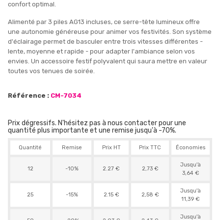
confort optimal.
Alimenté par 3 piles AG13 incluses, ce serre-tête lumineux offre
une autonomie généreuse pour animer vos festivités. Son système
d'éclairage permet de basculer entre trois vitesses différentes -
lente, moyenne et rapide - pour adapter l'ambiance selon vos
envies. Un accessoire festif polyvalent qui saura mettre en valeur
toutes vos tenues de soirée.
Référence :
CM-7034
Prix dégressifs. N'hésitez pas à nous contacter pour une
quantité plus importante et une remise jusqu'à -70%.
Quantité
Remise
Prix HT
Prix TTC
Économies
Jusqu'à
12
-10%
2.27 €
2,73 €
3,64 €
Jusqu'à
25
-15%
2.15 €
2,58 €
11,39 €
Jusqu'à