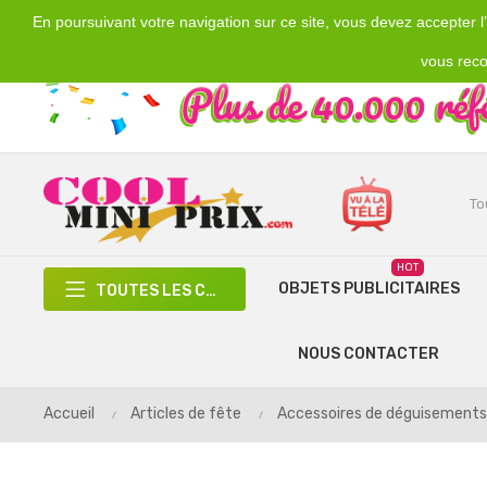
En poursuivant votre navigation sur ce site, vous devez accepter l’u
Emplacement
Devise
€
France
EUR
vous reco
HOT
OBJETS PUBLICITAIRES
TOUTES LES CATÉGORIES
NOUS CONTACTER
Accueil
Articles de fête
Accessoires de déguisements