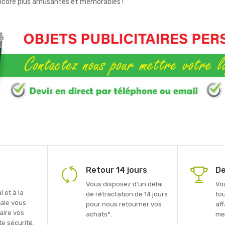
encore plus amusantes et mémorables !
Retour 14 jours
De
Vous disposez d'un délai
Vo
 et à la
de rétractation de 14 jours
to
ale vous
pour nous retourner vos
aff
faire vos
achats*.
mei
e sécurité.