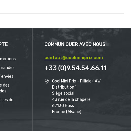
PTE
COMMUNIQUER AVEC NOUS
contact@coolminiprix.com
rmations
+33 (0)9.54.54.66.11
mandes
d'envies
Cool Mini Prix - Filliale ( AW
ue des
Distribution )
des
Siège social
43 rue de la chapelle
sses de
67130 Russ
France (Alsace)