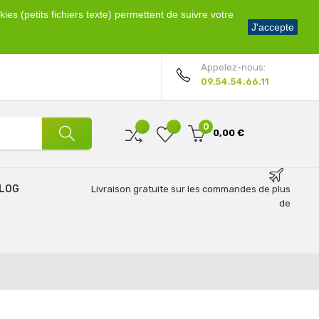
ies (petits fichiers texte) permettent de suivre votre
Bienvenue !
J'accepte
Mon compte
Appelez-nous:
09.54.54.66.11
0
0,00 €
LOG
Livraison gratuite sur les commandes de plus
de
69€