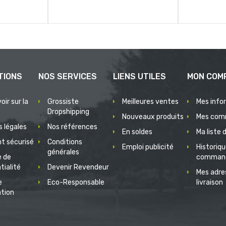
TIONS
NOS SERVICES
LIENS UTILES
MON COM
oir sur la
Grossiste
Meilleures ventes
Mes info
Dropshipping
Nouveaux produits
Mes com
 légales
Nos références
En soldes
Ma liste 
t sécurisé
Conditions
Emploi publicité
Historiq
générales
e de
comman
tialité
Devenir Revendeur
Mes adre
e
Eco-Responsable
livraison
ation