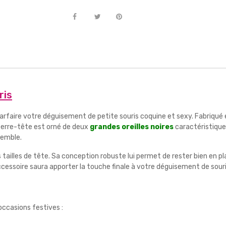
ris
parfaire votre déguisement de petite souris coquine et sexy. Fabriqué 
 serre-tête est orné de deux
grandes oreilles noires
caractéristique
semble.
s tailles de tête. Sa conception robuste lui permet de rester bien en p
ssoire saura apporter la touche finale à votre déguisement de souri
ccasions festives :