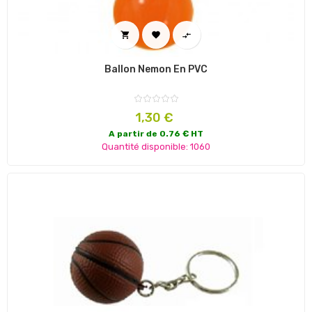



Ballon Nemon En PVC
Prix
1,30 €
A partir de 0.76 € HT
Quantité disponible: 1060