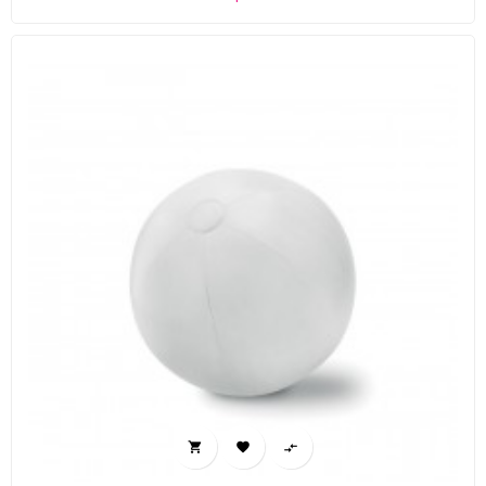


