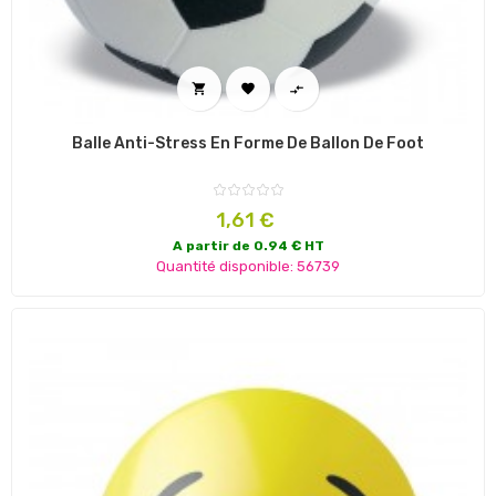



Balle Anti-Stress En Forme De Ballon De Foot
Prix
1,61 €
A partir de 0.94 € HT
Quantité disponible: 56739