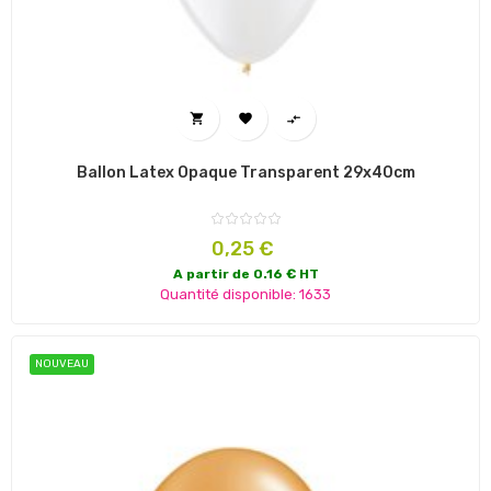



Ballon Latex Opaque Transparent 29x40cm
Prix
0,25 €
A partir de 0.16 € HT
Quantité disponible: 1633
NOUVEAU