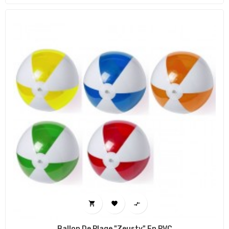



Ballon De Plage "Zeusty" En PVC