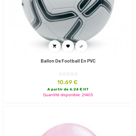



Ballon De Football En PVC
Prix
10,69 €
A partir de 6.24 € HT
Quantité disponible: 21403