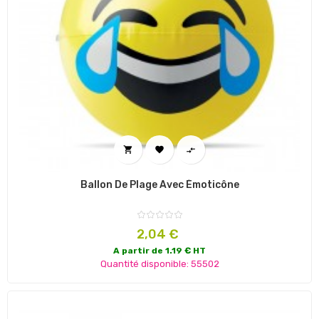



Ballon De Plage Avec Émoticône
Prix
2,04 €
A partir de 1.19 € HT
Quantité disponible: 55502