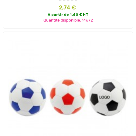
Prix
2,74 €
A partir de 1.60 € HT
Quantité disponible: 14672