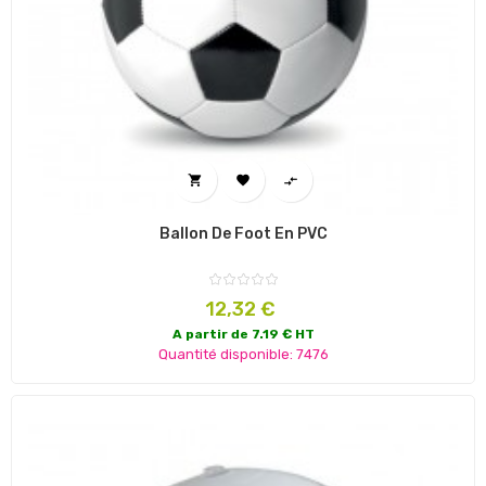



Ballon De Foot En PVC
Prix
12,32 €
A partir de 7.19 € HT
Quantité disponible: 7476