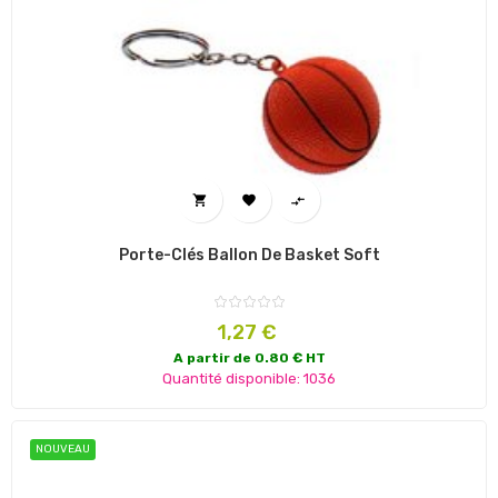



Porte-Clés Ballon De Basket Soft
Prix
1,27 €
A partir de 0.80 € HT
Quantité disponible: 1036
NOUVEAU