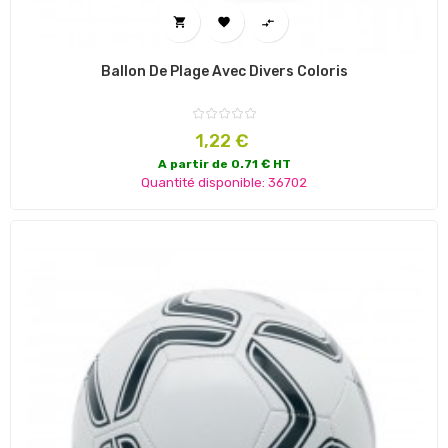



Ballon De Plage Avec Divers Coloris
Prix
1,22 €
A partir de 0.71 € HT
Quantité disponible: 36702