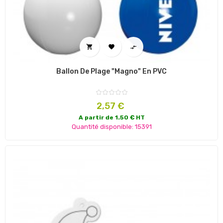



Ballon De Plage "Magno" En PVC
Prix
2,57 €
A partir de 1.50 € HT
Quantité disponible: 15391