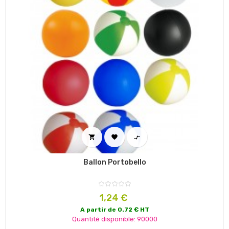



Ballon Portobello
Prix
1,24 €
A partir de 0.72 € HT
Quantité disponible: 90000