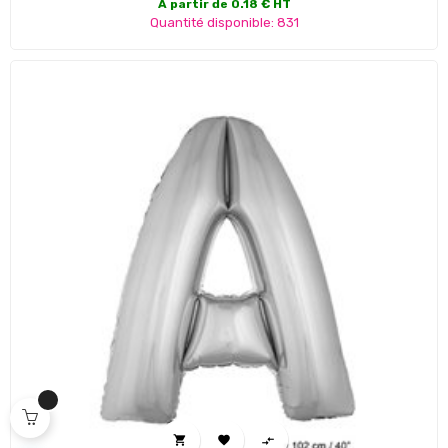
A partir de 0.18 € HT
Quantité disponible: 831


