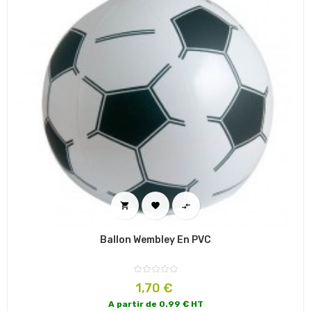



Ballon Wembley En PVC
Prix
1,70 €
A partir de 0.99 € HT