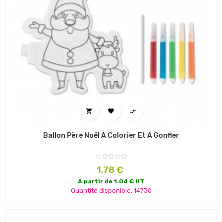



Ballon Père Noël À Colorier Et À Gonfler
Prix
1,78 €
A partir de 1.04 € HT
Quantité disponible: 14730