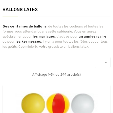
BALLONS LATEX
Des centaines de ballons
, de toutes les couleurs et toutes les
formes vous attendant dans cette catégorie. Vous en aurez
spécialement pour
les mariages
, d'autres pour
un anniversaire
ou pour
les kermesses
, il y en a pour toutes les fêtes et pour tous
les goûts. Coolminiprix, votre grossiste en ballons latex.

Affichage 1-54 de 299 article(s)