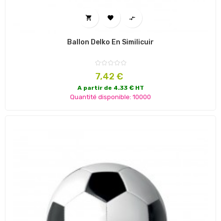



Ballon Delko En Similicuir
Prix
7,42 €
A partir de 4.33 € HT
Quantité disponible: 10000