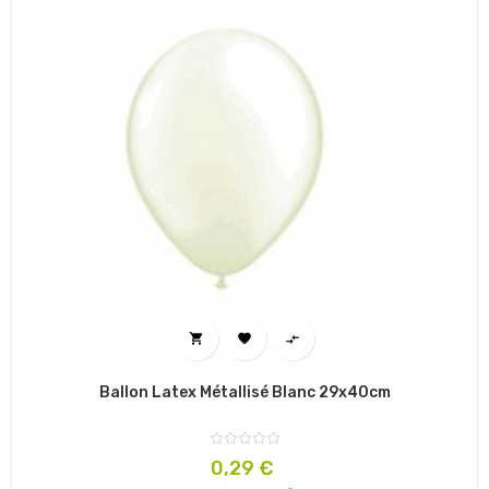



Ballon Latex Métallisé Blanc 29x40cm
Prix
0,29 €