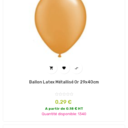



Ballon Latex Métallisé Or 29x40cm
Prix
0,29 €
A partir de 0.18 € HT
Quantité disponible: 1340