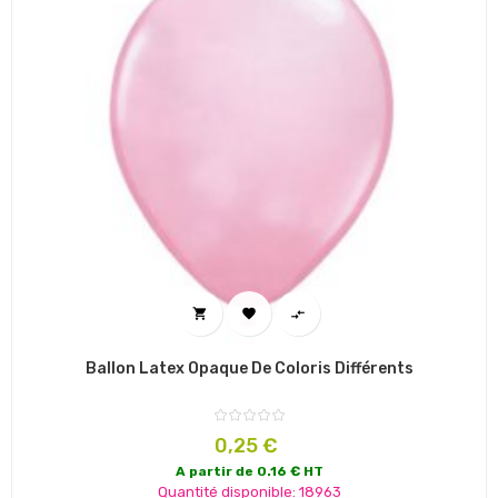



Ballon Latex Opaque De Coloris Différents
Prix
0,25 €
A partir de 0.16 € HT
Quantité disponible: 18963