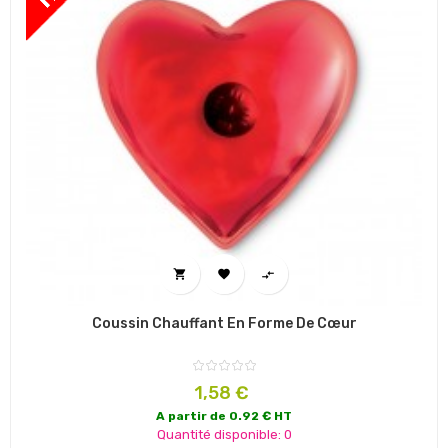



Coussin Chauffant En Forme De Cœur
Prix
1,58 €
A partir de 0.92 € HT
Quantité disponible: 0