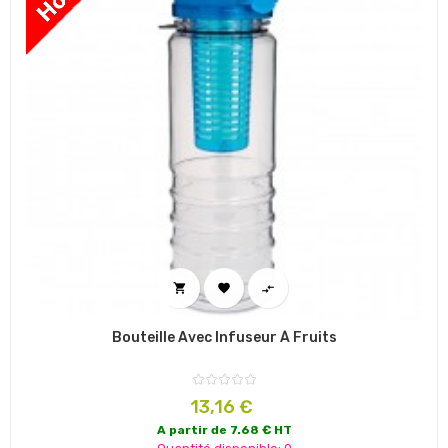



Bouteille Avec Infuseur À Fruits
Prix
13,16 €
A partir de 7.68 € HT