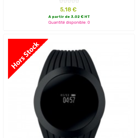
Prix
5,18 €
A partir de 3.02 € HT
Quantité disponible: 0