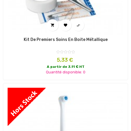



Kit De Premiers Soins En Boite Métallique
Prix
5,33 €
A partir de 3.11 € HT
Quantité disponible: 0