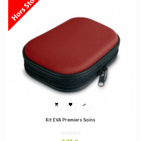



Kit EVA Premiers Soins
Prix