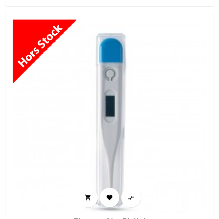


