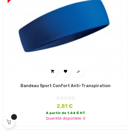



Bandeau Sport Confort Anti-Transpiration
Prix
2,81 €
A partir de 1.64 € HT
Quantité disponible: 0