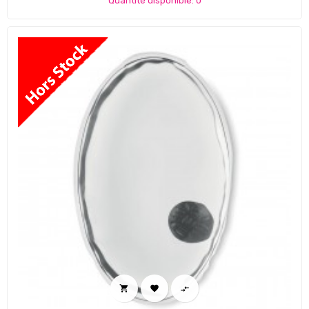
Quantité disponible: 0


