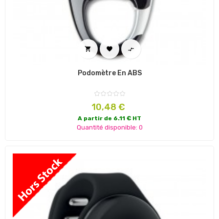



Podomètre En ABS
Prix
10,48 €
A partir de 6.11 € HT
Quantité disponible: 0