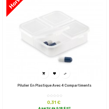



Pilulier En Plastique Avec 4 Compartiments
Prix
0,31 €
A partir de 0.18 € HT