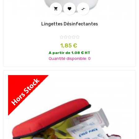



Lingettes Désinfectantes
Prix
1,85 €
A partir de 1.08 € HT
Quantité disponible: 0