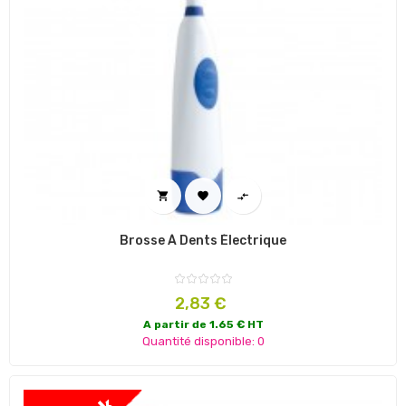



Brosse À Dents Électrique
Prix
2,83 €
A partir de 1.65 € HT
Quantité disponible: 0