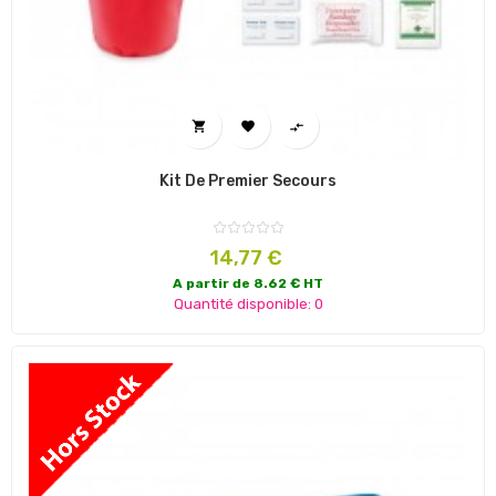



Kit De Premier Secours
Prix
14,77 €
A partir de 8.62 € HT
Quantité disponible: 0