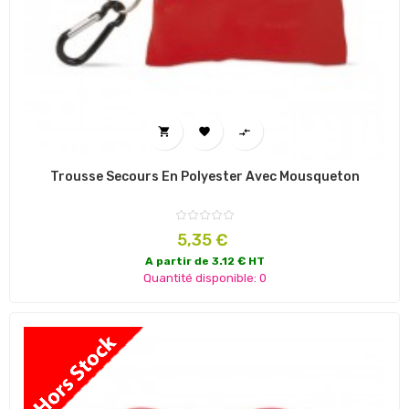



Trousse Secours En Polyester Avec Mousqueton
Prix
5,35 €
A partir de 3.12 € HT
Quantité disponible: 0