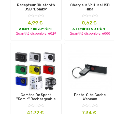
Récepteur Bluetooth
Chargeur Voiture USB
USB "Domky"
Hikal
Prix
Prix
4,99 €
0,62 €
A partir de 2.91 € HT
A partir de 0.36 € HT
Quantité disponible: 6029
Quantité disponible: 6000
Caméra De Sport
Porte-Clés Cache
"Komir" Rechargeable
Webcam
Prix
Prix
41,72 €
7,34 €