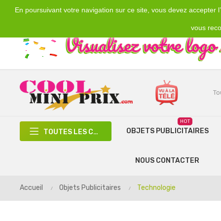
En poursuivant votre navigation sur ce site, vous devez accepter l’u
Emplacement
Devise
€
France
EUR
vous reco
HOT
OBJETS PUBLICITAIRES
TOUTES LES CATÉGORIES
NOUS CONTACTER
Accueil
Objets Publicitaires
Technologie