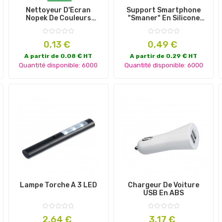
Nettoyeur D'Écran
Support Smartphone
Nopek De Couleurs
"Smaner" En Silicone
Différentes
Avec Adhésif
Prix
Prix
0,13 €
0,49 €
A partir de 0.08 € HT
A partir de 0.29 € HT
Quantité disponible: 6000
Quantité disponible: 6000
Lampe Torche À 3 LED
Chargeur De Voiture
USB En ABS
Prix
Prix
2,64 €
3,17 €