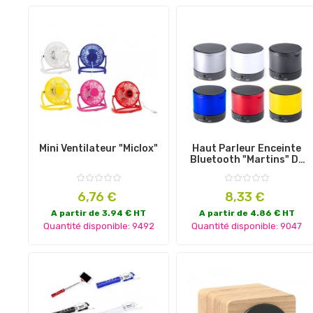
Mini Ventilateur "Miclox"
Haut Parleur Enceinte
Bluetooth "Martins" De
Différentes Couleurs
Prix
Prix
6,76 €
8,33 €
A partir de 3.94 € HT
A partir de 4.86 € HT
Quantité disponible: 9492
Quantité disponible: 9047