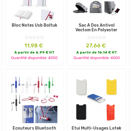
Bloc Notes Usb Boltuk
Sac À Dos Antivol
Vectom En Polyester
Prix
Prix
11,98 €
27,66 €
A partir de 6.99 € HT
A partir de 16.14 € HT
Quantité disponible: 4000
Quantité disponible: 4000
Écouteurs Bluetooth
Étui Multi-Usages Lotek