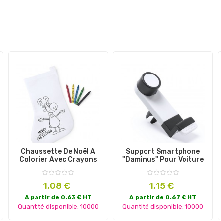
Chaussette De Noël À
Support Smartphone
Colorier Avec Crayons
"Daminus" Pour Voiture
Prix
Prix
1,08 €
1,15 €
A partir de 0.63 € HT
A partir de 0.67 € HT
Quantité disponible: 10000
Quantité disponible: 10000