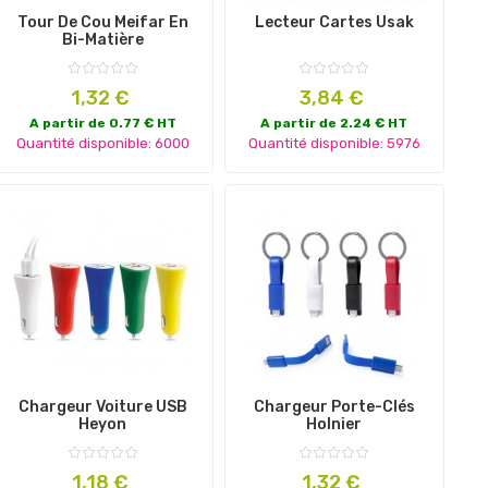
Tour De Cou Meifar En
Lecteur Cartes Usak
Bi-Matière
Prix
Prix
1,32 €
3,84 €
A partir de 0.77 € HT
A partir de 2.24 € HT
Quantité disponible: 6000
Quantité disponible: 5976
Chargeur Voiture USB
Chargeur Porte-Clés
Heyon
Holnier
Prix
Prix
1,18 €
1,32 €