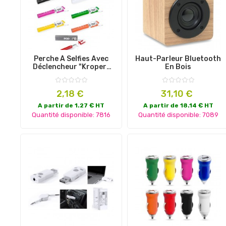
Perche À Selfies Avec
Haut-Parleur Bluetooth
Déclencheur "Kroper"
En Bois
En Aluminium
Prix
Prix
2,18 €
31,10 €
A partir de 1.27 € HT
A partir de 18.14 € HT
Quantité disponible: 7816
Quantité disponible: 7089