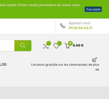
ies (petits fichiers texte) permettent de suivre votre
Bienvenue !
J'accepte
Mon compte
Appelez-nous:
09.54.54.66.11
0
0,00 €
LOG
Livraison gratuite sur les commandes de plus
de
69€